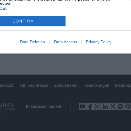
 BÉT elmúlt 2 év napon belüli
lected.
Out
CONFIRM
Előfizetés
Data Deletion
Data Access
Privacy Policy
NK VAGY?
BEJELENTKEZÉS
latkozat
süti beállítások
adatvédelem
szerzői jogok
médiaaj
Itt keressen minket: