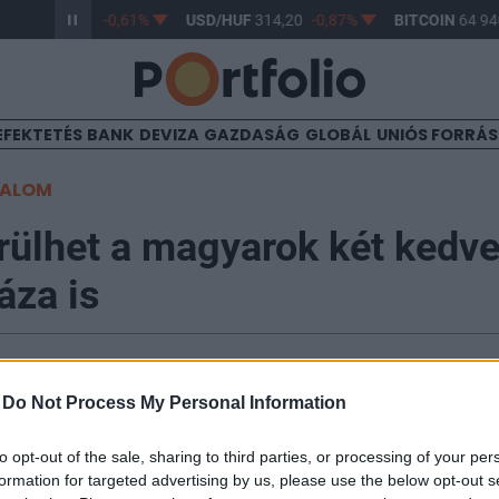
/HUF
363,17
-0,61%
USD/HUF
314,20
-0,87%
BITCOIN
64 940
EFEKTETÉS
BANK
DEVIZA
GAZDASÁG
GLOBÁL
UNIÓS FORRÁ
TALOM
rülhet a magyarok két kedv
áza is
-
Do Not Process My Personal Information
ontolgatják az alacsony hozzáadott értékű kínai term
to opt-out of the sale, sharing to third parties, or processing of your per
- idézi a Bloomberg Francois-Philippe Champagne-t, 
formation for targeted advertising by us, please use the below opt-out s