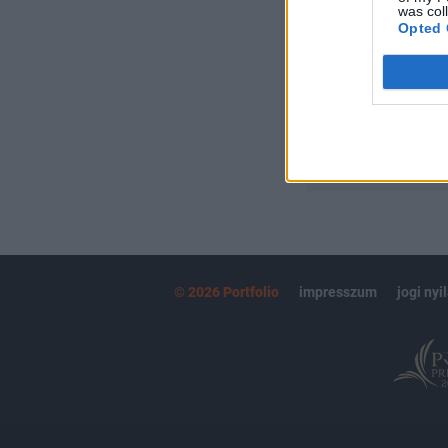
Kötéslisták:
was col
Opted 
kötéslistái
MÁR ELŐFIZETŐ
© 2026 Portfolio
impresszum
jogi nyi