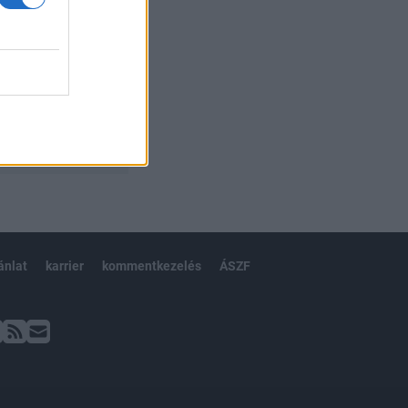
ánlat
karrier
kommentkezelés
ÁSZF