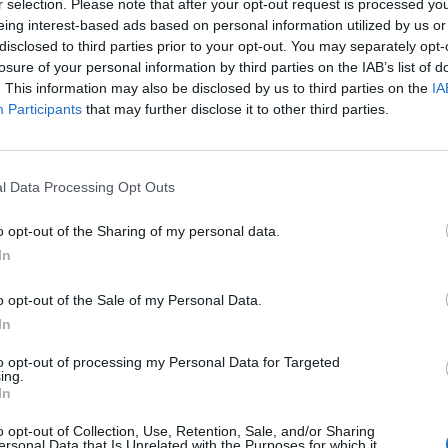
ét. A Bloomberg beszámolója szerint a G-7 országai 
r selection. Please note that after your opt-out request is processed y
áruk ellehetetlenítik a helyi termelőket és kiskeresked
eing interest-based ads based on personal information utilized by us or
disclosed to third parties prior to your opt-out. You may separately opt-
gatnak a túlkínálatot okozó termékekkel szemben. Bár 
losure of your personal information by third parties on the IAB’s list of
ánban és az Egyesült Királyságban is napirenden van
. This information may also be disclosed by us to third parties on the
IA
ette meg a második lépést, és 2 eurós kezelési költség
Participants
that may further disclose it to other third parties.
kis értékű rendelés után - tette hozzá a Financial Tim
dai csúcstalálkozója tegnap vette kezdetét, melynek napirendi p
l Data Processing Opt Outs
ínálatot okozó kínai termékekkel szembeni összehangolt fellé
k közös választ keresnek a kapacitások túlzott kihasználása és 
o opt-out of the Sharing of my personal data.
 piaci gyakorlatok alkalmazása által teremtett kihívásokra, mely
In
o opt-out of the Sale of my Personal Data.
ASÓNK!
In
a portfolio.hu hírarchívumához tartozik, melynek olvasása előf
to opt-out of processing my Personal Data for Targeted
ötött.
ing.
In
övetkezőket tartalmazza:
o opt-out of Collection, Use, Retention, Sale, and/or Sharing
 teljes cikkarchívum
ersonal Data that Is Unrelated with the Purposes for which it