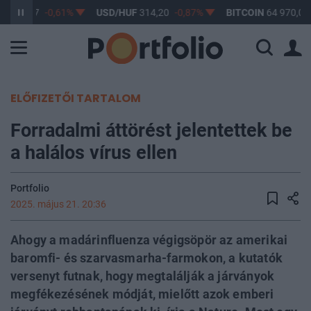
F
363,17
-0,61%
USD/HUF
314,20
-0,87%
BITCOIN
64 970,01
ELŐFIZETŐI TARTALOM
Forradalmi áttörést jelentettek be
a halálos vírus ellen
Portfolio
2025. május 21. 20:36
Ahogy a madárinfluenza végigsöpör az amerikai
baromfi- és szarvasmarha-farmokon, a kutatók
versenyt futnak, hogy megtalálják a járványok
megfékezésének módját, mielőtt azok emberi