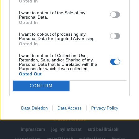
Opted In
Az előfizetés a következőket tartalmazza:
I want to opt-out of the Sale of my
Personal Data.
Portfolio.hu teljes cikkarchívum
Opted In
Kötéslisták: BÉT elmúlt 2 év napon belüli
kötéslistái
I want to opt-out of processing my
Personal Data for Targeted Advertising.
Opted In
Előfizetés
I want to opt-out of Collection, Use,
Retention, Sale, and/or Sharing of my
Personal Data that Is Unrelated with the
Purposes for which it was collected.
MÁR ELŐFIZETŐNK VAGY?
BEJELENTKEZÉS
Opted Out
CONFIRM
Data Deletion
Data Access
Privacy Policy
© 2026 Portfolio
impresszum
jogi nyilatkozat
süti beállítások