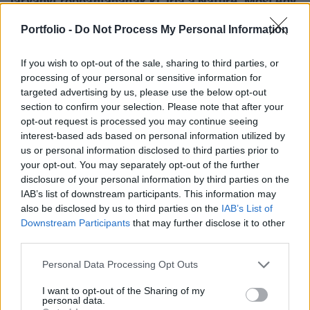
járványt robbantanának ki, írja a Nature. Most egy
tudóscsoport új megközelítést dolgozott ki: az
Portfolio -
Do Not Process My Personal Information
első mRNS madárinfluenza elleni vakcinát,
szarvasmarhák számára.
If you wish to opt-out of the sale, sharing to third parties, or
processing of your personal or sensitive information for
Agrárszektor Konferencia 2026Valamennyi „forró”
targeted advertising by us, please use the below opt-out
agrártémával foglalkozik a Portfolio Csoport Agrárszektor
section to confirm your selection. Please note that after your
Konferenciája december 1-2-3-án Siófokon. Jelentkezzen
opt-out request is processed you may continue seeing
Ön is az év kihagyhatatlan agrárszakmai
interest-based ads based on personal information utilized by
us or personal information disclosed to third parties prior to
csúcsrendezvényére!Információ és jelentkezésA bioRxiv
your opt-out. You may separately opt-out of the further
szerveren ebben a hónapban közzétett korai eredmények
disclosure of your personal information by third parties on the
azt mutatják, hogy a kísérleti vakcina erős immunválaszt
IAB’s list of downstream participants. This information may
vált...
also be disclosed by us to third parties on the
IAB’s List of
Downstream Participants
that may further disclose it to other
third parties.
KEDVES OLVASÓNK!
Personal Data Processing Opt Outs
A keresett cikk a portfolio.hu hírarchívumához
tartozik, melynek olvasása előfizetéses
I want to opt-out of the Sharing of my
personal data.
regisztrációhoz kötött.