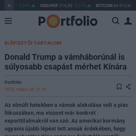
F
363,32
0,04%
USD/HUF
314,56
0,11%
BITCOIN
64 912,60
0
ELŐFIZETŐI TARTALOM
Donald Trump a vámháborúnál is
súlyosabb csapást mérhet Kínára
Portfolio
2025. május 28. 21:43
Az elmúlt hetekben a vámok alakulása volt a piac
fókuszában, ma viszont már konkrét
exporttilalmakról van szó. Az amerikai kormány
ugyanis újabb lépést tett annak érdekében, hogy