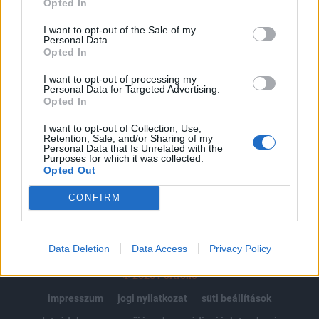
Opted In
Az előfizetés a következőket tartalmazza:
I want to opt-out of the Sale of my
Personal Data.
Portfolio.hu teljes cikkarchívum
Opted In
Kötéslisták: BÉT elmúlt 2 év napon belüli
kötéslistái
I want to opt-out of processing my
Personal Data for Targeted Advertising.
Opted In
Előfizetés
I want to opt-out of Collection, Use,
Retention, Sale, and/or Sharing of my
Personal Data that Is Unrelated with the
Purposes for which it was collected.
MÁR ELŐFIZETŐNK VAGY?
BEJELENTKEZÉS
Opted Out
CONFIRM
Data Deletion
Data Access
Privacy Policy
© 2026 Portfolio
impresszum
jogi nyilatkozat
süti beállítások