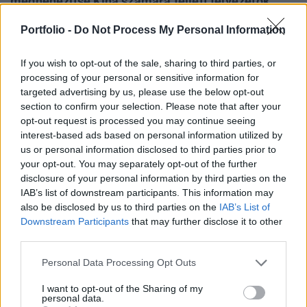
megnehezítse Kína számára fejlett félvezetők
(chipek) fejlesztését. A Financial Times szerint
Portfolio -
Do Not Process My Personal Information
arra utasította az amerikai cégeket, amelyek
chiptervező szoftvereket kínálnak, hogy ne
If you wish to opt-out of the sale, sharing to third parties, or
árusítsák tovább termékeiket kínai vállalatoknak.
processing of your personal or sensitive information for
targeted advertising by us, please use the below opt-out
Banking Technology 2026Agentic AI, fintech harc és
section to confirm your selection. Please note that after your
digitális bankolás - Technológiai és üzleti deep dive banki
opt-out request is processed you may continue seeing
topvezetőkkel! November 10-én jön a Portfolio Banking
interest-based ads based on personal information utilized by
us or personal information disclosed to third parties prior to
Technology, regisztráció és részletek itt!Információ és
your opt-out. You may separately opt-out of the further
jelentkezésAz USA Kereskedelmi Minisztériumának Ipari és
disclosure of your personal information by third parties on the
Biztonsági Hivatala levelet küldött több elektronikai
IAB’s list of downstream participants. This information may
tervezőszoftvert gyártó cégnek – köztük...
also be disclosed by us to third parties on the
IAB’s List of
Downstream Participants
that may further disclose it to other
third parties.
KEDVES OLVASÓNK!
Personal Data Processing Opt Outs
A keresett cikk a portfolio.hu hírarchívumához
tartozik, melynek olvasása előfizetéses
I want to opt-out of the Sharing of my
personal data.
regisztrációhoz kötött.