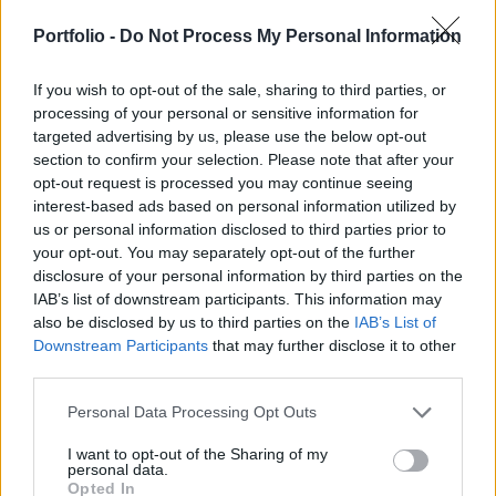
átállást: Európában és Észak-Amerikában akár öt
Portfolio -
Do Not Process My Personal Information
évet is várni kell a kulcsfontosságú
berendezésekre.
If you wish to opt-out of the sale, sharing to third parties, or
processing of your personal or sensitive information for
Sustainable World 2026Szeptember 8-án jön az év egyik
targeted advertising by us, please use the below opt-out
legjelentősebb üzleti fenntarthatósági találkozója, a
section to confirm your selection. Please note that after your
Portfolio Sustainable World 2026. A szektorsemleges
opt-out request is processed you may continue seeing
konferencia a zöld gazdasággal kapcsolatos
interest-based ads based on personal information utilized by
aktualitásokkal, a legégetőbb beavatkozási gyakorlatokkal
us or personal information disclosed to third parties prior to
foglalkozik, de emellett helyszíne a Green Awards
your opt-out. You may separately opt-out of the further
díjátadónak is. Részletek a linken.Információ és
disclosure of your personal information by third parties on the
IAB’s list of downstream participants. This information may
jelentkezésElectrify...
also be disclosed by us to third parties on the
IAB’s List of
Downstream Participants
that may further disclose it to other
third parties.
KEDVES OLVASÓNK!
A keresett cikk a portfolio.hu hírarchívumához
Personal Data Processing Opt Outs
tartozik, melynek olvasása előfizetéses
I want to opt-out of the Sharing of my
regisztrációhoz kötött.
personal data.
Opted In