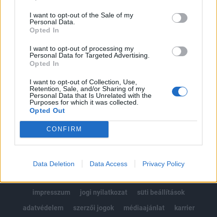
Az előfizetés a következőket tartalmazza:
I want to opt-out of the Sale of my
Portfolio.hu teljes cikkarchívum
Personal Data.
Kötéslisták: BÉT elmúlt 2 év napon belüli
Opted In
kötéslistái
I want to opt-out of processing my
Personal Data for Targeted Advertising.
Opted In
Előfizetés
I want to opt-out of Collection, Use,
Retention, Sale, and/or Sharing of my
Personal Data that Is Unrelated with the
MÁR ELŐFIZETŐNK VAGY?
BEJELENTKEZÉS
Purposes for which it was collected.
Opted Out
CONFIRM
Data Deletion
Data Access
Privacy Policy
© 2026 Portfolio
impresszum
jogi nyilatkozat
süti beállítások
adatvédelem
szerzői jogok
médiaajánlat
karrier