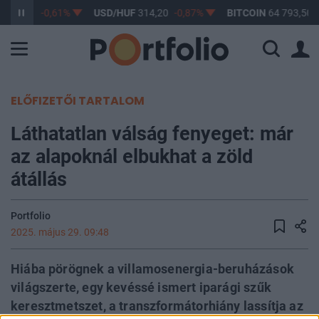
363,17
-0,61%
USD/HUF
314,20
-0,87%
BITCOIN
64 793,50
ELŐFIZETŐI TARTALOM
Láthatatlan válság fenyeget: már
az alapoknál elbukhat a zöld
átállás
Portfolio
2025. május 29. 09:48
Hiába pörögnek a villamosenergia-beruházások
világszerte, egy kevéssé ismert iparági szűk
keresztmetszet, a transzformátorhiány lassítja az