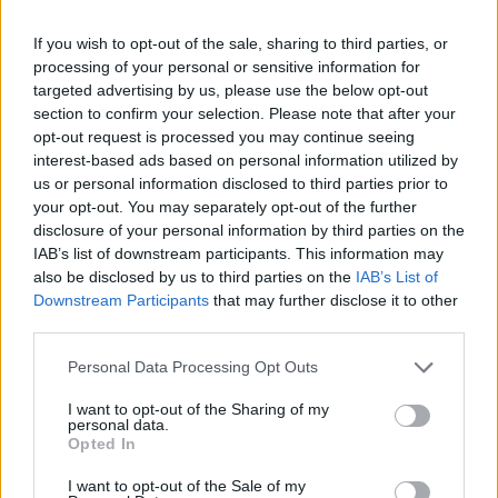
Budapest Economic Forum 2026Átalakulóban a magyar
If you wish to opt-out of the sale, sharing to third parties, or
gazdaságpolitika, a választások után gyökeresen
processing of your personal or sensitive information for
változhatnak meg a körülmények és a célok. Merre tart a
targeted advertising by us, please use the below opt-out
magyar kormány és mivel néz szembe a nemzetközi
section to confirm your selection. Please note that after your
környezetben? Ez lesz a Portfolio idei kiemelt
opt-out request is processed you may continue seeing
gazdaságpolitikai konferenciájának legfontosabb
interest-based ads based on personal information utilized by
témája.Információ és jelentkezésAustan Goolsbee, a
us or personal information disclosed to third parties prior to
your opt-out. You may separately opt-out of the further
chicagói Federal Reserve...
disclosure of your personal information by third parties on the
IAB’s list of downstream participants. This information may
also be disclosed by us to third parties on the
IAB’s List of
KEDVES OLVASÓNK!
Downstream Participants
that may further disclose it to other
A keresett cikk a portfolio.hu hírarchívumához
third parties.
tartozik, melynek olvasása előfizetéses
Personal Data Processing Opt Outs
regisztrációhoz kötött.
I want to opt-out of the Sharing of my
Az előfizetés a következőket tartalmazza:
personal data.
Opted In
Portfolio.hu teljes cikkarchívum
Kötéslisták: BÉT elmúlt 2 év napon belüli
I want to opt-out of the Sale of my