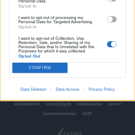
kötéslistái
Personal Data.
Opted In
Előfizetés
I want to opt-out of processing my
Personal Data for Targeted Advertising.
Opted In
MÁR ELŐFIZETŐNK VAGY?
BEJELENTKEZÉS
I want to opt-out of Collection, Use,
Retention, Sale, and/or Sharing of my
Personal Data that Is Unrelated with the
Purposes for which it was collected.
Opted Out
CONFIRM
© 2026 Portfolio
Data Deletion
Data Access
Privacy Policy
impresszum
jogi nyilatkozat
süti beállítások
adatvédelem
szerzői jogok
médiaajánlat
karrier
kommentkezelés
ÁSZF