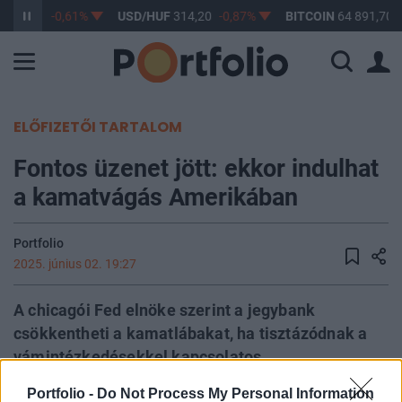
363,17
-0,61%
USD/HUF
314,20
-0,87%
BITCOIN
64 891,70
ELŐFIZETŐI TARTALOM
Fontos üzenet jött: ekkor indulhat
a kamatvágás Amerikában
Portfolio
2025. június 02. 19:27
A chicagói Fed elnöke szerint a jegybank
csökkentheti a kamatlábakat, ha tisztázódnak a
vámintézkedésekkel kapcsolatos
bizonytalanságok
Portfolio -
Do Not Process My Personal Information