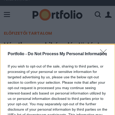
A Paksi Atomerőmű összteljesítménye 226 MW. A Duna vízállá
ELŐFIZETŐI TARTALOM
Váratlan meghibásodás történt a
Paksi Atomerőműben
Portfolio -
Do Not Process My Personal Information
If you wish to opt-out of the sale, sharing to third parties, or
Portfolio
processing of your personal or sensitive information for
2025. június 02. 11:00
targeted advertising by us, please use the below opt-out
section to confirm your selection. Please note that after your
A Paksi Atomerőmű 4. blokkjának teljesítménye
opt-out request is processed you may continue seeing
160 megawattal csökkent egy irányítástechnikai
interest-based ads based on personal information utilized by
us or personal information disclosed to third parties prior to
berendezés meghibásodása miatt - olvasható az
your opt-out. You may separately opt-out of the further
MVM honlapján. A szakemberek jelenleg is
disclosure of your personal information by third parties on the
dolgoznak a hiba elhárításán.
IAB’s list of downstream participants. This information may