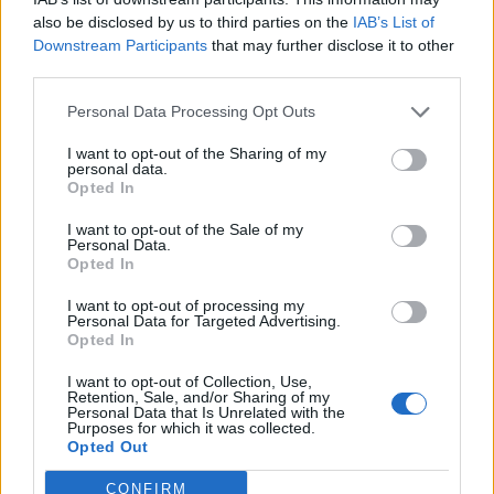
also be disclosed by us to third parties on the
IAB’s List of
Az Országos Atomenergia Hivatal (OAH), valamint az MVM
Downstream Participants
that may further disclose it to other
Paksi Atomerőmű Zrt. rendszerint tájékoztatást ad a 100
third parties.
MW-ot meghaladó teljesítményváltozásokról, miközben
Personal Data Processing Opt Outs
folyamatosan felügyeli az erőmű állapotát. A leállás nem
jelent ellátásbiztonsági problémát, mivel a reggel óta
I want to opt-out of the Sharing of my
felfutó napenergia-termelés jelentős, ami még
personal data.
Opted In
többletkínálatot is eredményez jelenleg a hazai...
I want to opt-out of the Sale of my
Personal Data.
Opted In
KEDVES OLVASÓNK!
I want to opt-out of processing my
A keresett cikk a portfolio.hu hírarchívumához
Personal Data for Targeted Advertising.
tartozik, melynek olvasása előfizetéses
Opted In
regisztrációhoz kötött.
I want to opt-out of Collection, Use,
Retention, Sale, and/or Sharing of my
Az előfizetés a következőket tartalmazza:
Personal Data that Is Unrelated with the
Purposes for which it was collected.
Portfolio.hu teljes cikkarchívum
Opted Out
Kötéslisták: BÉT elmúlt 2 év napon belüli
kötéslistái
CONFIRM