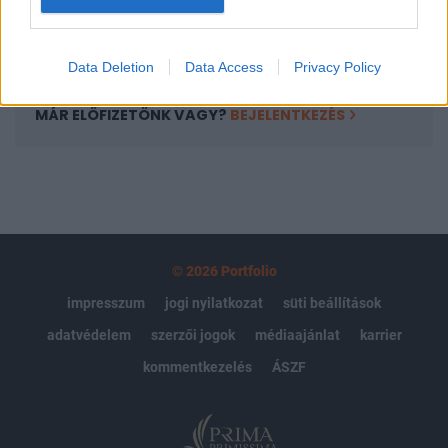
Előfizetés
Data Deletion
Data Access
Privacy Policy
MÁR ELŐFIZETŐNK VAGY?
BEJELENTKEZÉS
© 2026 Portfolio
impresszum
jogi nyilatkozat
süti beállítások
adatvédelem
szerzői jogok
médiaajánlat
karrier
kommentkezelés
ÁSZF