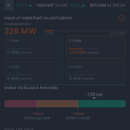
363,42
0,47%
USD/HUF
314,88
0,58%
BITCOIN
64 588,64
-0
PAKSI ATOMERŐMŰ TELJESÍTMÉNYE
Összteljesítmény
226 MW
0 MW
2000 MW
1. blokk
2. blokk
0 MW
226 MW
/ 500 MW
/ 500 MW
3. blokk
4. blokk
0 MW
0 MW
/ 500 MW
/ 500 MW
DUNA VÍZÁLLÁSA PAKSNÁL
-130 cm
-144cm
-134cm
biztonsági határ
leállási küszöb
Forrás: OVF, HAEA