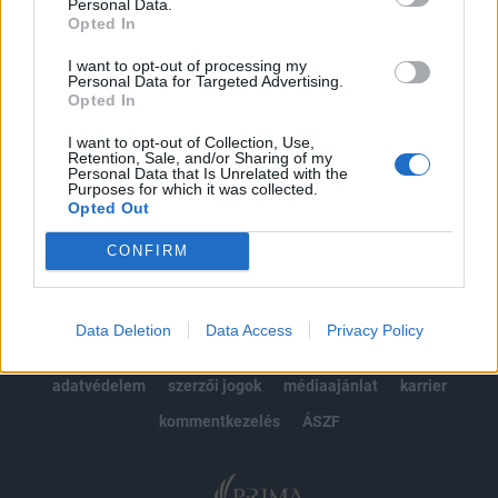
kötéslistái
Personal Data.
Opted In
Előfizetés
I want to opt-out of processing my
Personal Data for Targeted Advertising.
Opted In
MÁR ELŐFIZETŐNK VAGY?
BEJELENTKEZÉS
I want to opt-out of Collection, Use,
Retention, Sale, and/or Sharing of my
Personal Data that Is Unrelated with the
Purposes for which it was collected.
Opted Out
CONFIRM
© 2026 Portfolio
Data Deletion
Data Access
Privacy Policy
impresszum
jogi nyilatkozat
süti beállítások
adatvédelem
szerzői jogok
médiaajánlat
karrier
kommentkezelés
ÁSZF