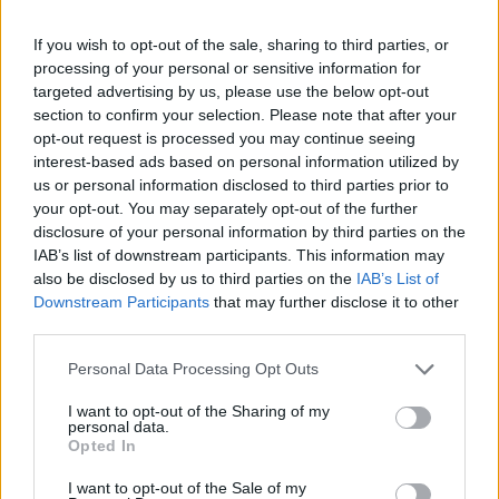
egész ország területére.
If you wish to opt-out of the sale, sharing to third parties, or
A munkabeszüntetés hátterében elakadt kollektív
processing of your personal or sensitive information for
bértárgyalások állnak. Az eredeti tervek szerint a sztrájk
targeted advertising by us, please use the below opt-out
csak Dél-Hollandia, Zeeland és Nyugat-Brabant egyes
section to confirm your selection. Please note that after your
részeit érintette volna, de vasárnap a legnagyobb vasutas-
opt-out request is processed you may continue seeing
szakszervezet, a VVMC bejelentette, hogy a Randstad régió
interest-based ads based on personal information utilized by
dolgozói is csatlakoznak az akcióhoz, így az NS úgy
us or personal information disclosed to third parties prior to
your opt-out. You may separately opt-out of the further
döntött, kedden teljesen leállítja az utasszállítást....
disclosure of your personal information by third parties on the
IAB’s list of downstream participants. This information may
also be disclosed by us to third parties on the
IAB’s List of
KEDVES OLVASÓNK!
Downstream Participants
that may further disclose it to other
A keresett cikk a portfolio.hu hírarchívumához
third parties.
tartozik, melynek olvasása előfizetéses
Personal Data Processing Opt Outs
regisztrációhoz kötött.
I want to opt-out of the Sharing of my
Az előfizetés a következőket tartalmazza:
personal data.
Opted In
Portfolio.hu teljes cikkarchívum
Kötéslisták: BÉT elmúlt 2 év napon belüli
I want to opt-out of the Sale of my