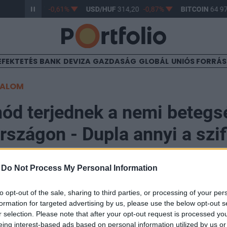
R/HUF
363,17
-0,61%
USD/HUF
314,20
-0,87%
BITCOIN
64 976
EFEKTETÉS
BANK
DEVIZA
GAZDASÁG
GLOBÁL
UNIÓS FORRÁ
TALOM
d terjednek a nemi betegs
szágon - Dupla annyi a szifi
éve
-
Do Not Process My Personal Information
to opt-out of the sale, sharing to third parties, or processing of your per
formation for targeted advertising by us, please use the below opt-out s
r selection. Please note that after your opt-out request is processed y
gyarországon is folyamatosan emelkedik a regisztrál
eing interest-based ads based on personal information utilized by us or