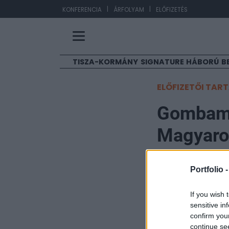
|
|
EU
KONFERENCIA
ÁRFOLYAM
ELŐFIZETÉS
TISZA-KORMÁNY
SIGNATURE
HÁBORÚ
B
ELŐFIZETŐI TAR
Gombamó
Magyaror
mint 10 
Portfolio 
Portfolio
If you wish 
2025. június 11. 08:39
sensitive in
confirm you
Európában és Ma
continue se