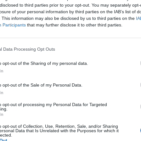
disclosed to third parties prior to your opt-out. You may separately opt-
 a nyári időszakban, amikor a fesztelenebb életmód 
losure of your personal information by third parties on the IAB’s list of
zések terjedésének - figyelmeztetnek a Semmelweis E
. This information may also be disclosed by us to third parties on the
IA
Participants
that may further disclose it to other third parties.
weis Egyetem Bőr-, Nemikórtani és Bőronkológiai Klinikájának 
m vezetője szerint a központban diagnosztizált fertőzöttek sz
l Data Processing Opt Outs
hoeás esetek száma 2015 és 2024 között 197-ről 341-re, a szifil
 494-re emelkedett. A Chlamydia-fertőzöttek száma egy év alatt.
o opt-out of the Sharing of my personal data.
In
ASÓNK!
o opt-out of the Sale of my Personal Data.
a portfolio.hu hírarchívumához tartozik, melynek olvasása előf
In
ötött.
to opt-out of processing my Personal Data for Targeted
ing.
övetkezőket tartalmazza:
In
 teljes cikkarchívum
 BÉT elmúlt 2 év napon belüli
o opt-out of Collection, Use, Retention, Sale, and/or Sharing
ersonal Data that Is Unrelated with the Purposes for which it
lected.
Out