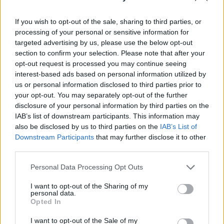
megépítésére - számolt be az energynews.
If you wish to opt-out of the sale, sharing to third parties, or
A 2,4 GW összkapacitású két beruházás a 2024
processing of your personal or sensitive information for
októberében tartott, a nukleáris energia használatát
targeted advertising by us, please use the below opt-out
támogató népszavazás eredményére épül. A bejelentés
section to confirm your selection. Please note that after your
nem véletlen időzítésű: Xi Jinping kínai elnök június 16–17-
opt-out request is processed you may continue seeing
én hivatalos látogatást tesz az országban. Az első kazah
interest-based ads based on personal information utilized by
us or personal information disclosed to third parties prior to
atomerőmű építési helyszíne Ulken, a Balhas-tó közelében,
your opt-out. You may separately opt-out of the further
mintegy 400 kilométerre Almatitól....
disclosure of your personal information by third parties on the
IAB’s list of downstream participants. This information may
also be disclosed by us to third parties on the
IAB’s List of
KEDVES OLVASÓNK!
Downstream Participants
that may further disclose it to other
third parties.
A keresett cikk a portfolio.hu hírarchívumához
tartozik, melynek olvasása előfizetéses
Personal Data Processing Opt Outs
regisztrációhoz kötött.
I want to opt-out of the Sharing of my
Az előfizetés a következőket tartalmazza:
personal data.
Opted In
Portfolio.hu teljes cikkarchívum
Kötéslisták: BÉT elmúlt 2 év napon belüli
I want to opt-out of the Sale of my