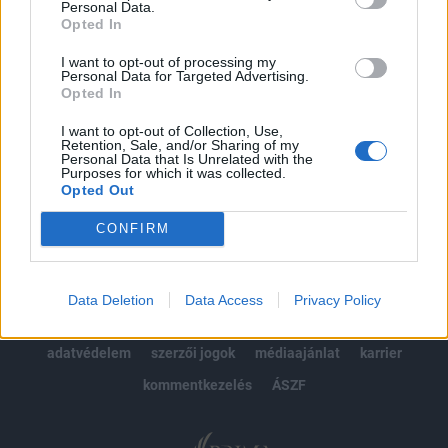
Personal Data.
kötéslistái
Opted In
Előfizetés
I want to opt-out of processing my
Personal Data for Targeted Advertising.
Opted In
I want to opt-out of Collection, Use,
MÁR ELŐFIZETŐNK VAGY?
BEJELENTKEZÉS
Retention, Sale, and/or Sharing of my
Personal Data that Is Unrelated with the
Purposes for which it was collected.
Opted Out
CONFIRM
© 2026 Portfolio
Data Deletion
Data Access
Privacy Policy
impresszum
jogi nyilatkozat
süti beállítások
adatvédelem
szerzői jogok
médiaajánlat
karrier
kommentkezelés
ÁSZF