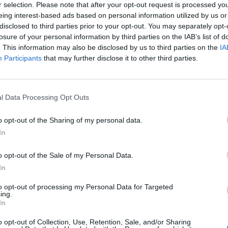
 szolgáltatásért
r selection. Please note that after your opt-out request is processed y
eing interest-based ads based on personal information utilized by us or
disclosed to third parties prior to your opt-out. You may separately opt-
losure of your personal information by third parties on the IAB’s list of
. This information may also be disclosed by us to third parties on the
IA
Participants
that may further disclose it to other third parties.
gatja, hogy előfizetéses modellre váltana a Galaxy AI 
 ingyenesen érhetők el a felhasználók számára 2025 v
l Data Processing Opt Outs
o opt-out of the Sharing of my personal data.
s, ipar, tőke: hol születnek a következő évtized nagy üzleti le
In
ik a Portfolio első deep tech konferenciája, regisztráció és rész
axy AI mesterséges intelligencia funkciókat a Samsung 2024 ja
o opt-out of the Sale of my Personal Data.
zat piacra dobásakor. A dél-koreai vállalat ezzel AI-készülékként
In
to opt-out of processing my Personal Data for Targeted
ASÓNK!
ing.
In
a portfolio.hu hírarchívumához tartozik, melynek olvasása előf
o opt-out of Collection, Use, Retention, Sale, and/or Sharing
ötött.