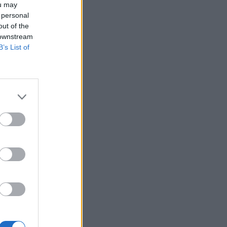
ou may
 personal
out of the
 downstream
B’s List of
funkcióknál,
égéig - számolt
hetőségei?
letek itt!Információ
nuárjában mutatta
...
izetéses