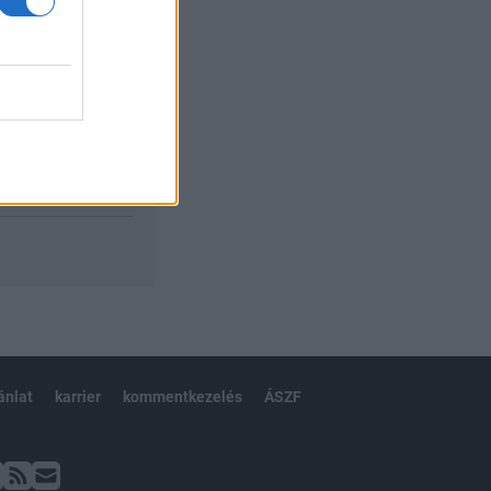
ánlat
karrier
kommentkezelés
ÁSZF