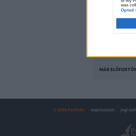
of my P
was col
Az előfizetés a k
Opted 
Portfolio.hu
Kötéslisták:
kötéslistái
MÁR ELŐFIZETŐ
© 2026 Portfolio
impresszum
jogi nyi