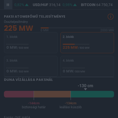
364,70
0,82%
USD/HUF
316,14
0,98%
BITCOIN
64 750,74
0,
PAKSI ATOMERŐMŰ TELJESÍTMÉNYE
Összteljesítmény
225 MW
0 MW
2000 MW
1. blokk
2. blokk
0 MW
225 MW
/ 500 MW
/ 500 MW
3. blokk
4. blokk
0 MW
0 MW
/ 500 MW
/ 500 MW
DUNA VÍZÁLLÁSA PAKSNÁL
-130 cm
-144cm
-134cm
biztonsági határ
leállási küszöb
Forrás: OVF, HAEA