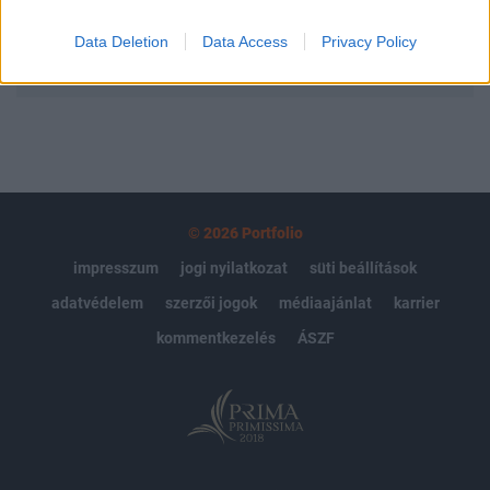
Data Deletion
Data Access
Privacy Policy
MÁR ELŐFIZETŐNK VAGY?
BEJELENTKEZÉS
© 2026 Portfolio
impresszum
jogi nyilatkozat
süti beállítások
adatvédelem
szerzői jogok
médiaajánlat
karrier
kommentkezelés
ÁSZF