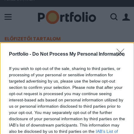
A Paksi Atomerőmű összteljesítménye 225 MW. A Duna vízállá
ELŐFIZETŐI TARTALOM
Beszakadt a gáz ára!
Portfolio -
Do Not Process My Personal Information
Portfolio
If you wish to opt-out of the sale, sharing to third parties, or
processing of your personal or sensitive information for
2025. június 24. 09:48
targeted advertising by us, please use the below opt-out
section to confirm your selection. Please note that after your
Nagyot zuhant a mai kereskedésben az európai
opt-out request is processed you may continue seeing
földgáz határidős jegyzése, az Izrael és Irán közti
interest-based ads based on personal information utilized by
tűzszünet megkötésére reagálnak ilyen hevesen a
us or personal information disclosed to third parties prior to
your opt-out. You may separately opt-out of the further
befektetők.
disclosure of your personal information by third parties on the
IAB’s list of downstream participants. This information may
Energy Investment Forum 2026Az energiaszektor
also be disclosed by us to third parties on the
IAB’s List of
csúcsvezetői egy helyen: stratégiai válaszok