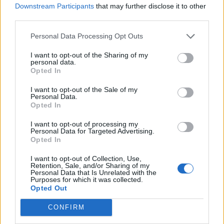
Downstream Participants
that may further disclose it to other
versenyképességről, beruházásokról, szabályozásról és az
third parties.
energetikai jövőjéről.Információ és jelentkezés A földgáz
határidős jegyzése több mint 12%-kal esett eddig és 35,3
Personal Data Processing Opt Outs
€/MWh-n is állt az árfolyam a holland TTF gáztőzsdén,
I want to opt-out of the Sharing of my
ezzel több mint egyhetes mélypontra süllyedt...
personal data.
Opted In
I want to opt-out of the Sale of my
KEDVES OLVASÓNK!
Personal Data.
Opted In
A keresett cikk a portfolio.hu hírarchívumához
tartozik, melynek olvasása előfizetéses
I want to opt-out of processing my
Personal Data for Targeted Advertising.
regisztrációhoz kötött.
Opted In
Az előfizetés a következőket tartalmazza:
I want to opt-out of Collection, Use,
Retention, Sale, and/or Sharing of my
Portfolio.hu teljes cikkarchívum
Personal Data that Is Unrelated with the
Kötéslisták: BÉT elmúlt 2 év napon belüli
Purposes for which it was collected.
Opted Out
kötéslistái
CONFIRM
Előfizetés