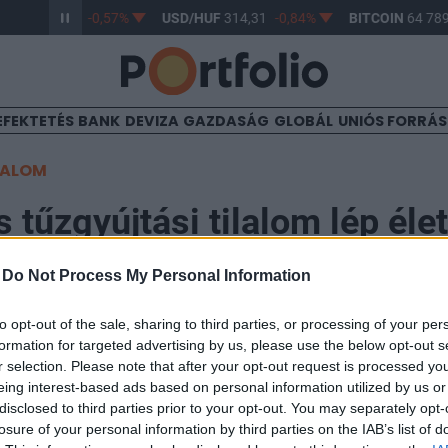
/HUF
363,33
-0,57%
USD/HUF
314,31
-0,84%
BITCOIN
64 789
EFEKTETÉS
BANK
DEVIZA
GAZDASÁG
GLOBÁL
UNIÓS FORRÁ
TALOM
 tűzgyújtási tilalom lép éle
-
Do Not Process My Personal Information
to opt-out of the sale, sharing to third parties, or processing of your per
formation for targeted advertising by us, please use the below opt-out s
t sújtó kánikula és tartós csapadékhiány miatt 2025. j
r selection. Please note that after your opt-out request is processed y
ületén tűzgyújtási tilalom lép életbe - adta hírül a Nem
eing interest-based ads based on personal information utilized by us or
iztonsági Hivatal (Nébih).
disclosed to third parties prior to your opt-out. You may separately opt-
losure of your personal information by third parties on the IAB’s list of