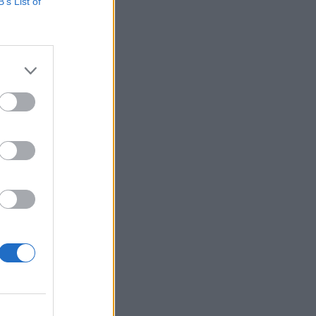
arthatósági
B’s List of
zöld gazdasággal
 de emellett
ésEnnek...
izetéses