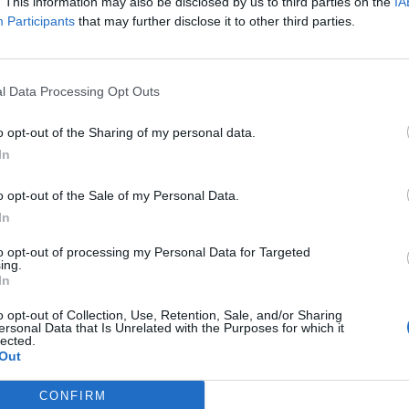
026Szeptember 8-án jön az év egyik legjelentősebb üzleti fennt
. This information may also be disclosed by us to third parties on the
IA
Participants
that may further disclose it to other third parties.
folio Sustainable World 2026. A szektorsemleges konferencia a 
tásokkal, a legégetőbb beavatkozási gyakorlatokkal foglalkozik,
wards díjátadónak is. Részletek a linken.Információ és jelentkez
l Data Processing Opt Outs
ASÓNK!
o opt-out of the Sharing of my personal data.
In
a portfolio.hu hírarchívumához tartozik, melynek olvasása előf
ötött.
o opt-out of the Sale of my Personal Data.
övetkezőket tartalmazza:
In
 teljes cikkarchívum
to opt-out of processing my Personal Data for Targeted
 BÉT elmúlt 2 év napon belüli
ing.
In
o opt-out of Collection, Use, Retention, Sale, and/or Sharing
ersonal Data that Is Unrelated with the Purposes for which it
Előfizetés
lected.
Out
NK VAGY?
BEJELENTKEZÉS
CONFIRM