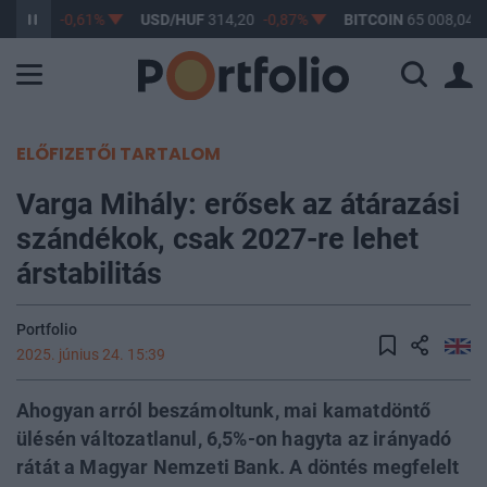
363,17
-0,61%
USD/HUF
314,20
-0,87%
BITCOIN
65 008,04
0
ELŐFIZETŐI TARTALOM
Varga Mihály: erősek az átárazási
szándékok, csak 2027-re lehet
árstabilitás
Portfolio
2025. június 24. 15:39
Ahogyan arról beszámoltunk, mai kamatdöntő
ülésén változatlanul, 6,5%-on hagyta az irányadó
rátát a Magyar Nemzeti Bank. A döntés megfelelt