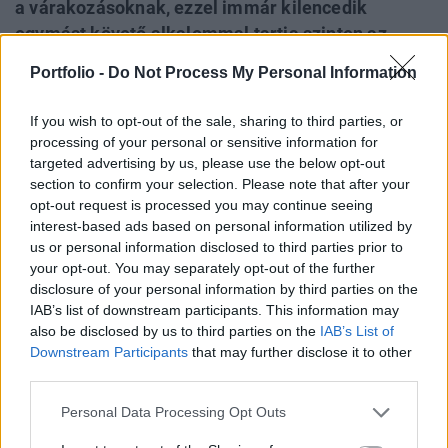
a várakozásoknak, ezzel immár kilencedik
egymást követő alkalommal tartja szinten az
alapkamatot a jegybank. A kamatdöntést
Portfolio -
Do Not Process My Personal Information
követően Varga Mihály jegybankelnök tartott
sajtótájékoztatót, ahol a legfontosabb üzenet
If you wish to opt-out of the sale, sharing to third parties, or
változatlanul elhangzott: szigorú monetáris
processing of your personal or sensitive information for
kondíciók fenntartása indokolt.
targeted advertising by us, please use the below opt-out
section to confirm your selection. Please note that after your
opt-out request is processed you may continue seeing
Budapest Economic Forum 2026Átalakulóban a magyar
interest-based ads based on personal information utilized by
gazdaságpolitika, a választások után gyökeresen
us or personal information disclosed to third parties prior to
változhatnak meg a körülmények és a célok. Merre tart a
your opt-out. You may separately opt-out of the further
magyar kormány és mivel néz szembe a nemzetközi
disclosure of your personal information by third parties on the
környezetben? Ez lesz a Portfolio idei kiemelt
IAB’s list of downstream participants. This information may
gazdaságpolitikai konferenciájának legfontosabb
also be disclosed by us to third parties on the
IAB’s List of
témája.Információ és jelentkezés 2025. június 24. 15:39 ...
Downstream Participants
that may further disclose it to other
third parties.
Personal Data Processing Opt Outs
KEDVES OLVASÓNK!