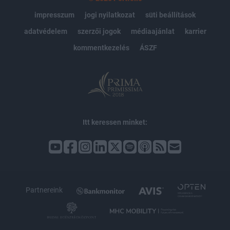
impresszum
jogi nyilatkozat
süti beállítások
adatvédelem
szerzői jogok
médiaajánlat
karrier
kommentkezelés
ÁSZF
Itt keressen minket:
Partnereink