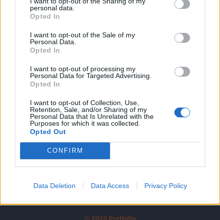
I want to opt-out of the Sharing of my
A keresett cikk a portfolio.hu hírarchívumához
personal data.
tartozik, melynek olvasása előfizetéses
Opted In
regisztrációhoz kötött.
I want to opt-out of the Sale of my
Personal Data.
Az előfizetés a következőket tartalmazza:
Opted In
Portfolio.hu teljes cikkarchívum
I want to opt-out of processing my
Kötéslisták: BÉT elmúlt 2 év napon belüli
Personal Data for Targeted Advertising.
kötéslistái
Opted In
I want to opt-out of Collection, Use,
Előfizetés
Retention, Sale, and/or Sharing of my
Personal Data that Is Unrelated with the
Purposes for which it was collected.
Opted Out
MÁR ELŐFIZETŐNK VAGY?
BEJELENTKEZÉS
CONFIRM
Data Deletion
Data Access
Privacy Policy
© 2026 Portfolio