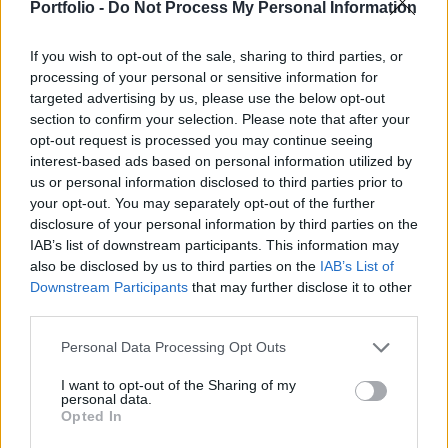
del Capo keserű likőr tulajdonosa - írta az ESM
Portfolio -
Do Not Process My Personal Information
kiskereskedelmi szakportál.
If you wish to opt-out of the sale, sharing to third parties, or
A várhatóan 2025 végéig lezáruló ügylet a Frattina grappa
processing of your personal or sensitive information for
targeted advertising by us, please use the below opt-out
és pezsgő üzletágat is magában foglalja. Az Aperol
section to confirm your selection. Please note that after your
gyártója ezzel a lépéssel portfóliójának egyszerűsítésére
opt-out request is processed you may continue seeing
törekszik, leválasztva a nem alapvető márkákat, hogy fő
interest-based ads based on personal information utilized by
szeszes ital üzletágára koncentrálhasson. A tranzakció
us or personal information disclosed to third parties prior to
során egy új vállalatot hoznak létre a Cinzano és Frattina
your opt-out. You may separately opt-out of the further
üzletágak számára...
disclosure of your personal information by third parties on the
IAB’s list of downstream participants. This information may
also be disclosed by us to third parties on the
IAB’s List of
KEDVES OLVASÓNK!
Downstream Participants
that may further disclose it to other
third parties.
A keresett cikk a portfolio.hu hírarchívumához
tartozik, melynek olvasása előfizetéses
Personal Data Processing Opt Outs
regisztrációhoz kötött.
I want to opt-out of the Sharing of my
personal data.
Az előfizetés a következőket tartalmazza:
Opted In
Portfolio.hu teljes cikkarchívum