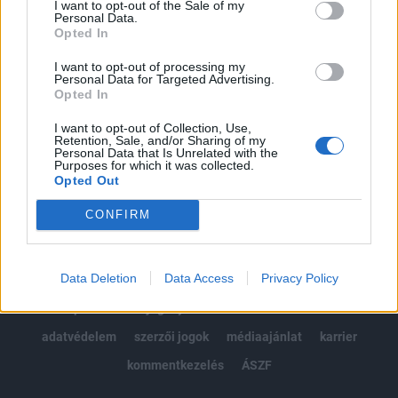
I want to opt-out of the Sale of my
Kötéslisták: BÉT elmúlt 2 év napon belüli
Personal Data.
kötéslistái
Opted In
I want to opt-out of processing my
Előfizetés
Personal Data for Targeted Advertising.
Opted In
I want to opt-out of Collection, Use,
MÁR ELŐFIZETŐNK VAGY?
BEJELENTKEZÉS
Retention, Sale, and/or Sharing of my
Personal Data that Is Unrelated with the
Purposes for which it was collected.
Opted Out
CONFIRM
Data Deletion
Data Access
Privacy Policy
© 2026 Portfolio
impresszum
jogi nyilatkozat
süti beállítások
adatvédelem
szerzői jogok
médiaajánlat
karrier
kommentkezelés
ÁSZF