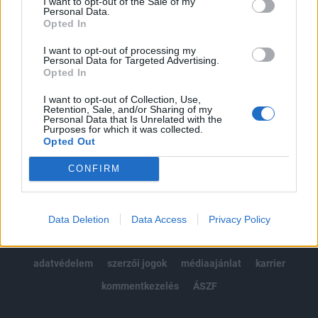
I want to opt-out of the Sale of my
Kötéslisták: BÉT elmúlt 2 év napon belüli
Personal Data.
kötéslistái
Opted In
I want to opt-out of processing my
Előfizetés
Personal Data for Targeted Advertising.
Opted In
I want to opt-out of Collection, Use,
MÁR ELŐFIZETŐNK VAGY?
BEJELENTKEZÉS
Retention, Sale, and/or Sharing of my
Personal Data that Is Unrelated with the
Purposes for which it was collected.
Opted Out
CONFIRM
© 2026 Portfolio
Data Deletion
Data Access
Privacy Policy
impresszum
jogi nyilatkozat
süti beállítások
adatvédelem
szerzői jogok
médiaajánlat
karrier
kommentkezelés
ÁSZF