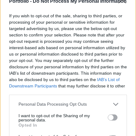
elemzésében.
Portfolio -
Do Not Process My Personal Information
Sustainable World 2026Szeptember 8-án jön az év egyik
If you wish to opt-out of the sale, sharing to third parties, or
legjelentősebb üzleti fenntarthatósági találkozója, a
processing of your personal or sensitive information for
Portfolio Sustainable World 2026. A szektorsemleges
targeted advertising by us, please use the below opt-out
section to confirm your selection. Please note that after your
konferencia a zöld gazdasággal kapcsolatos
opt-out request is processed you may continue seeing
aktualitásokkal, a legégetőbb beavatkozási gyakorlatokkal
interest-based ads based on personal information utilized by
foglalkozik, de emellett helyszíne a Green Awards
us or personal information disclosed to third parties prior to
díjátadónak is. Részletek a linken.Információ és
your opt-out. You may separately opt-out of the further
jelentkezésAz elemzés...
disclosure of your personal information by third parties on the
IAB’s list of downstream participants. This information may
also be disclosed by us to third parties on the
IAB’s List of
KEDVES OLVASÓNK!
Downstream Participants
that may further disclose it to other
third parties.
A keresett cikk a portfolio.hu hírarchívumához
tartozik, melynek olvasása előfizetéses
Personal Data Processing Opt Outs
regisztrációhoz kötött.
I want to opt-out of the Sharing of my
personal data.
Az előfizetés a következőket tartalmazza:
Opted In
Portfolio.hu teljes cikkarchívum