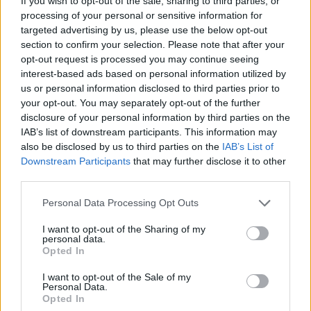
If you wish to opt-out of the sale, sharing to third parties, or
95-ös benzin: 591 Ft/liter Gázolaj: 596 Ft/liter Kapcsolódó
processing of your personal or sensitive information for
cikkünk 2025. 09. 02. Bod Péter Ákos: a piactorzítás növeli
targeted advertising by us, please use the below opt-out
az inflációt és rontja a növekedést 2025. 09. 01. Itt a
section to confirm your selection. Please note that after your
opt-out request is processed you may continue seeing
bejelentés: így alakul holnaptól a benzin ára 2025. 09. 01.
interest-based ads based on personal information utilized by
Hernádi...
us or personal information disclosed to third parties prior to
your opt-out. You may separately opt-out of the further
disclosure of your personal information by third parties on the
KEDVES OLVASÓNK!
IAB’s list of downstream participants. This information may
also be disclosed by us to third parties on the
IAB’s List of
A keresett cikk a portfolio.hu hírarchívumához
Downstream Participants
that may further disclose it to other
tartozik, melynek olvasása előfizetéses
third parties.
regisztrációhoz kötött.
Personal Data Processing Opt Outs
Az előfizetés a következőket tartalmazza:
Portfolio.hu teljes cikkarchívum
I want to opt-out of the Sharing of my
personal data.
Kötéslisták: BÉT elmúlt 2 év napon belüli
Opted In
kötéslistái
I want to opt-out of the Sale of my
Personal Data.
Előfizetés
Opted In