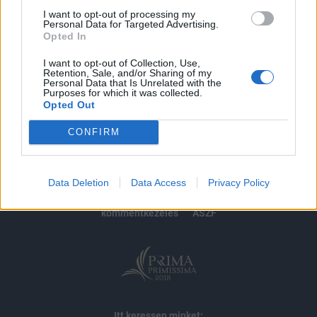
I want to opt-out of processing my
Personal Data for Targeted Advertising.
MÁR ELŐFIZETŐNK VAGY?
BEJELENTKEZÉS
Opted In
I want to opt-out of Collection, Use,
Retention, Sale, and/or Sharing of my
Personal Data that Is Unrelated with the
Purposes for which it was collected.
Opted Out
CONFIRM
© 2026 Portfolio
impresszum
jogi nyilatkozat
süti beállítások
Data Deletion
Data Access
Privacy Policy
adatvédelem
szerzői jogok
médiaajánlat
karrier
kommentkezelés
ÁSZF
Itt keressen minket: