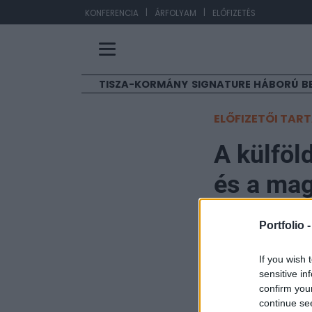
|
|
EUR
KONFERENCIA
ÁRFOLYAM
ELŐFIZETÉS
TISZA-KORMÁNY
SIGNATURE
HÁBORÚ
B
ELŐFIZETŐI TAR
A külföld
és a ma
Németh Balázs, Niveu
Portfolio 
2025. szeptember 20. 
If you wish 
sensitive in
Egy nyáron szüle
confirm you
hullámokat kavar
continue se