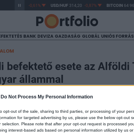
/HUF
363,17
-0,61%
USD/HUF
314,20
-0,87%
BITCOIN
64 960
EFEKTETÉS
BANK
DEVIZA
GAZDASÁG
GLOBÁL
UNIÓS FORRÁ
TALOM
i befektető esete az Alföldi T
gyar állammal
s
-
Do Not Process My Personal Information
15:00
to opt-out of the sale, sharing to third parties, or processing of your per
formation for targeted advertising by us, please use the below opt-out s
tett kormányrendelet, amely alig két hónapig volt érv
r selection. Please note that after your opt-out request is processed y
t a magyar befektetési piacon. Bár a szigorításokat h
eing interest-based ads based on personal information utilized by us or