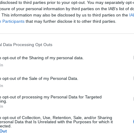
re több jel mutat arra, hogy a szabályozás valódi célj
disclosed to third parties prior to your opt-out. You may separately opt-
ni az Alföldi Tej Kft. külföldi kézbe kerülését. Mi tör
losure of your personal information by third parties on the IAB’s list of
. This information may also be disclosed by us to third parties on the
IA
airies felvásárlási kísérletével, és milyen következmé
Participants
that may further disclose it to other third parties.
gi, szuverenitási és piaci szempontból?
er hand, a portfolio vélemény rovata. Ez itt az on the other hand,
szerzők véleményét tükrözik, amelyek nem feltétlenül esnek egybe
l Data Processing Opt Outs
lláspontjával. Ha hozzászólna...
o opt-out of the Sharing of my personal data.
In
ASÓNK!
o opt-out of the Sale of my Personal Data.
a portfolio.hu hírarchívumához tartozik, melynek olvasása előf
In
ötött.
to opt-out of processing my Personal Data for Targeted
övetkezőket tartalmazza:
ing.
In
 teljes cikkarchívum
 BÉT elmúlt 2 év napon belüli
o opt-out of Collection, Use, Retention, Sale, and/or Sharing
ersonal Data that Is Unrelated with the Purposes for which it
lected.
Out