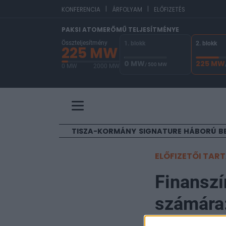
|
|
EUR
KONFERENCIA
ÁRFOLYAM
ELŐFIZETÉS
PAKSI ATOMERŐMŰ TELJESÍTMÉNYE
Összteljesítmény
1. blokk
2. blokk
225 MW
0 MW
225 MW
/ 500 MW
0 MW
2000 MW
A Paksi Atomerőmű összteljesítménye 225 MW. 
TISZA-KORMÁNY
SIGNATURE
HÁBORÚ
B
ELŐFIZETŐI TAR
Finanszí
számára:
recesszi