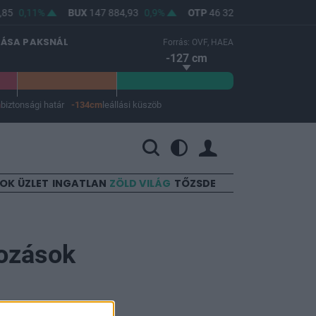
85
0,11%
BUX
147 884,93
0,9%
OTP
46 320
0,92%
MOL
LÁSA PAKSNÁL
Forrás: OVF, HAEA
-127 cm
m
biztonsági határ
-134cm
leállási küszöb
 a leállási küszöb -134 cm.
SOK
ÜZLET
INGATLAN
ZÖLD VILÁG
TŐZSDE
kozások