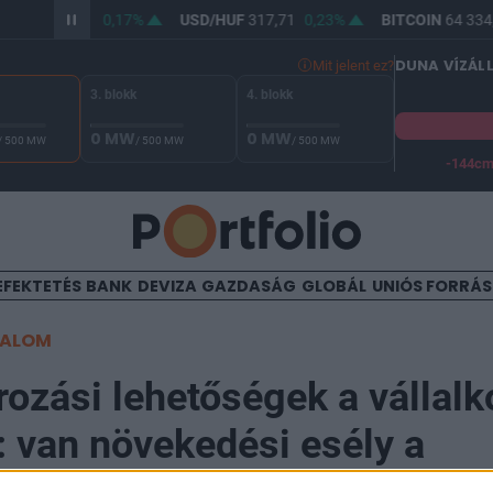
/HUF
366,02
0,17%
USD/HUF
317,71
0,23%
BITCOIN
64 334,
DUNA VÍZÁL
Mit jelent ez?
3. blokk
4. blokk
0 MW
0 MW
/ 500 MW
/ 500 MW
/ 500 MW
-144c
A Duna vízállása Paksnál -127 cm. A biztonsági határ -144 cm,
EFEKTETÉS
BANK
DEVIZA
GAZDASÁG
GLOBÁL
UNIÓS FORRÁ
TALOM
rozási lehetőségek a vállal
 van növekedési esély a
óban is