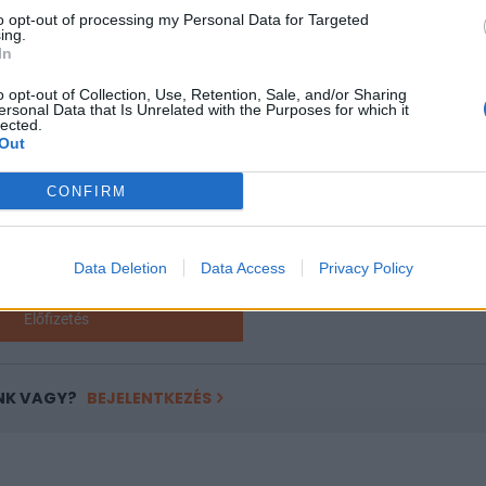
zunk!Információ és jelentkezésA gazdasági recesszió és a draszt
to opt-out of processing my Personal Data for Targeted
ing.
In
ASÓNK!
o opt-out of Collection, Use, Retention, Sale, and/or Sharing
ersonal Data that Is Unrelated with the Purposes for which it
a portfolio.hu hírarchívumához tartozik, melynek olvasása előf
lected.
ötött.
Out
övetkezőket tartalmazza:
CONFIRM
 teljes cikkarchívum
 BÉT elmúlt 2 év napon belüli
Data Deletion
Data Access
Privacy Policy
Előfizetés
NK VAGY?
BEJELENTKEZÉS