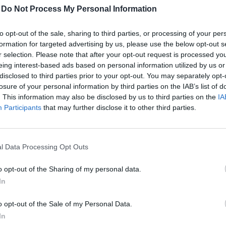
-
Do Not Process My Personal Information
to opt-out of the sale, sharing to third parties, or processing of your per
21
formation for targeted advertising by us, please use the below opt-out s
r selection. Please note that after your opt-out request is processed y
sszió és az inflációs folyamatok közepette a somogyi 
eing interest-based ads based on personal information utilized by us or
disclosed to third parties prior to your opt-out. You may separately opt-
tosságúvá vált a megfelelő finanszírozási források bi
losure of your personal information by third parties on the IAB’s list of
s Árpád, a Somogyi Kereskedelmi és Iparkamara elnöke
. This information may also be disclosed by us to third parties on the
IA
rszágjárásának kaposvári állomásán, hangsúlyozva, h
Participants
that may further disclose it to other third parties.
anszírozási eszközrendszert vehetnek igénybe: az MKI
ított programot, valamint a Széchenyi Kártya Programot
mépítés kiemelt szerepet kap. A rendezvényen a két s
l Data Processing Opt Outs
llapodást is aláírt, amely túlmutat a korábbi együttm
o opt-out of the Sharing of my personal data.
fogóbb támogatást biztosít a vállalkozások számára.
In
ovább hazai kkv-k? - Versenyképesség 2026-banMerre tovább ha
o opt-out of the Sale of my Personal Data.
6-ban! Jön a Portfolio félnapos, üzleti vidéki rendezvénysoroz
In
yi helyzetképpel segíti a helyi kkv-szektort. Szeptemberben Sz