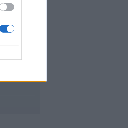
ikus inflációs...
izetéses