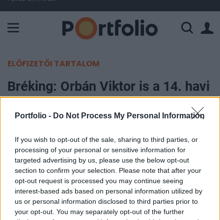
A Paksi Atomerőmű összteljesítménye 226 MW. A Duna vízállá
ELŐFIZETŐI TARTALOM
Bréking: Orbán Viktor is a 14. havi
nyugdíj lehetőségéről beszélt
Portfolio -
Do Not Process My Personal Information
Portfolio
2025. október 16. 08:01
If you wish to opt-out of the sale, sharing to third parties, or
processing of your personal or sensitive information for
targeted advertising by us, please use the below opt-out
A miniszterelnök egy Facebook-posztban
section to confirm your selection. Please note that after your
jelentette be, hogy a 14. havi nyugdíj bevezetésén
opt-out request is processed you may continue seeing
dolgoznak. Orbán Viktor ezzel követte Lázár
interest-based ads based on personal information utilized by
us or personal information disclosed to third parties prior to
János építési és közlekedési minisztert, aki a
your opt-out. You may separately opt-out of the further
héten beszélt már erről. Úgy tűnik, beindult a