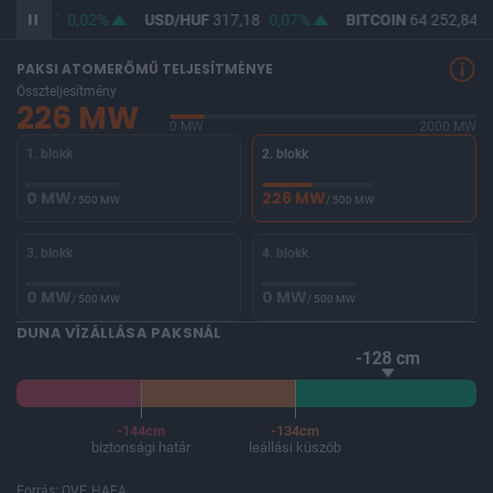
F
365,47
0,02%
USD/HUF
317,18
0,07%
BITCOIN
64 252,84
-
PAKSI ATOMERŐMŰ TELJESÍTMÉNYE
Összteljesítmény
226 MW
0 MW
2000 MW
1. blokk
2. blokk
0 MW
226 MW
/ 500 MW
/ 500 MW
3. blokk
4. blokk
0 MW
0 MW
/ 500 MW
/ 500 MW
DUNA VÍZÁLLÁSA PAKSNÁL
-128 cm
-144cm
-134cm
biztonsági határ
leállási küszöb
Forrás: OVF, HAEA