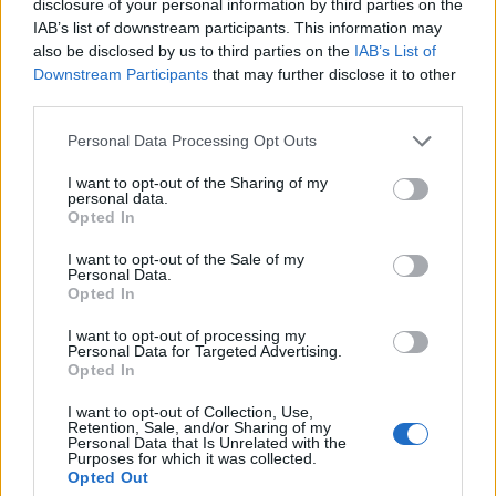
disclosure of your personal information by third parties on the
választási előtti, jóléti intézkedések fokozatos
IAB’s list of downstream participants. This information may
bejelentése.
also be disclosed by us to third parties on the
IAB’s List of
Downstream Participants
that may further disclose it to other
"Mi 15 éve kötöttünk egy megállapodást a nyugdíjasokkal.
third parties.
Visszaadtuk a 13. havi nyugdíjat. Vállaltuk, hogy a
Personal Data Processing Opt Outs
nyugdíjak értéke nem csökkenhet, és ha a gazdaság
motorja jól húz, akkor abból a nyugdíjasoknak is
I want to opt-out of the Sharing of my
personal data.
részesülniük kell" - írta a miniszterelnök. (...) gőzerővel
Opted In
dolgozunk a 14. havi nyugdíjon - írta Orbán Viktor. Lázár
János építési és közlekedési miniszter...
I want to opt-out of the Sale of my
Personal Data.
Opted In
KEDVES OLVASÓNK!
I want to opt-out of processing my
Personal Data for Targeted Advertising.
A keresett cikk a portfolio.hu hírarchívumához
Opted In
tartozik, melynek olvasása előfizetéses
I want to opt-out of Collection, Use,
regisztrációhoz kötött.
Retention, Sale, and/or Sharing of my
Personal Data that Is Unrelated with the
Purposes for which it was collected.
Az előfizetés a következőket tartalmazza:
Opted Out
Portfolio.hu teljes cikkarchívum