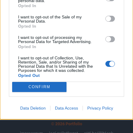
tartozik, melynek olvasása előfizetéses
personal data.
Opted In
regisztrációhoz kötött.
I want to opt-out of the Sale of my
Az előfizetés a következőket tartalmazza:
Personal Data.
Portfolio.hu teljes cikkarchívum
Opted In
Kötéslisták: BÉT elmúlt 2 év napon belüli
I want to opt-out of processing my
kötéslistái
Personal Data for Targeted Advertising.
Opted In
Előfizetés
I want to opt-out of Collection, Use,
Retention, Sale, and/or Sharing of my
Personal Data that Is Unrelated with the
Purposes for which it was collected.
Opted Out
MÁR ELŐFIZETŐNK VAGY?
BEJELENTKEZÉS
CONFIRM
Data Deletion
Data Access
Privacy Policy
© 2026 Portfolio