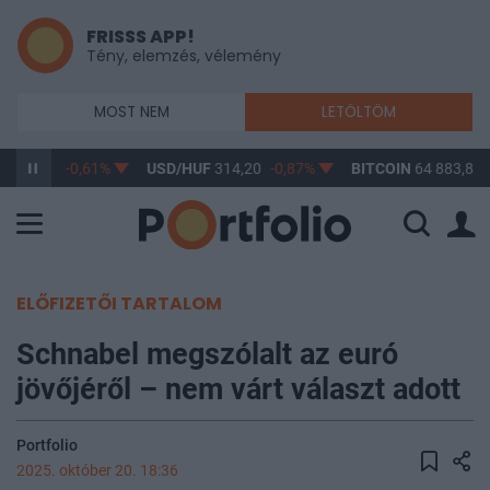
FRISSS APP!
Tény, elemzés, vélemény
MOST NEM
LETÖLTÖM
F
363,17
-0,61%
USD/HUF
314,20
-0,87%
BITCOIN
64 883,84
ELŐFIZETŐI TARTALOM
Schnabel megszólalt az euró
jövőjéről – nem várt választ adott
Portfolio
2025. október 20. 18:36