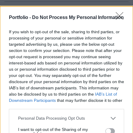
Az Európai Központi Bank igazgatósági tagja,
Portfolio -
Do Not Process My Personal Information
Isabel Schnabel szerint az euró nemzetközi
szerepe továbbra is erős, de az intézmény célja,
If you wish to opt-out of the sale, sharing to third parties, or
hogy ezt még inkább megerősítse.
processing of your personal or sensitive information for
targeted advertising by us, please use the below opt-out
Budapest Economic Forum 2026Átalakulóban a magyar
section to confirm your selection. Please note that after your
gazdaságpolitika, a választások után gyökeresen
opt-out request is processed you may continue seeing
változhatnak meg a körülmények és a célok. Merre tart a
interest-based ads based on personal information utilized by
magyar kormány és mivel néz szembe a nemzetközi
us or personal information disclosed to third parties prior to
környezetben? Ez lesz a Portfolio idei kiemelt
your opt-out. You may separately opt-out of the further
gazdaságpolitikai konferenciájának legfontosabb
disclosure of your personal information by third parties on the
IAB’s list of downstream participants. This information may
témája.Információ és jelentkezésA frankfurti
also be disclosed by us to third parties on the
IAB’s List of
panelbeszélgetésen hétfőn elmondta:...
Downstream Participants
that may further disclose it to other
third parties.
KEDVES OLVASÓNK!
Personal Data Processing Opt Outs
A keresett cikk a portfolio.hu hírarchívumához
I want to opt-out of the Sharing of my