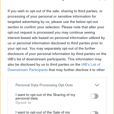
százalékos GDP-arányos hiánycélt vetít előre.
If you wish to opt-out of the sale, sharing to third parties, or
Private Health Forum 2026Új lehetőségek a magyar
processing of your personal or sensitive information for
egészségügy előtt - De mégis mihez kezd ezzel a
targeted advertising by us, please use the below opt-out
magánegészségügyi szektor? Jubileumi konferenciánkon
section to confirm your selection. Please note that after your
kiderül.Információ és jelentkezésA költségvetést a hármas
opt-out request is processed you may continue seeing
szlovák kormánykoalíció összes - szám szerint 79 -
interest-based ads based on personal information utilized by
us or personal information disclosed to third parties prior to
képviselőjének igen szavazatával, 66 nem ellenében
your opt-out. You may separately opt-out of the further
hagyta jóvá a 150 fős pozsonyi törvényhozás, amelynek...
disclosure of your personal information by third parties on the
IAB’s list of downstream participants. This information may
also be disclosed by us to third parties on the
IAB’s List of
KEDVES OLVASÓNK!
Downstream Participants
that may further disclose it to other
third parties.
A keresett cikk a portfolio.hu hírarchívumához
tartozik, melynek olvasása előfizetéses
Personal Data Processing Opt Outs
regisztrációhoz kötött.
I want to opt-out of the Sharing of my
Az előfizetés a következőket tartalmazza:
personal data.
Opted In
Portfolio.hu teljes cikkarchívum
Kötéslisták: BÉT elmúlt 2 év napon belüli
I want to opt-out of the Sale of my