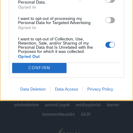
Personal Data.
kötéslistái
Opted In
Előfizetés
I want to opt-out of processing my
Personal Data for Targeted Advertising.
Opted In
I want to opt-out of Collection, Use,
MÁR ELŐFIZETŐNK VAGY?
BEJELENTKEZÉS
Retention, Sale, and/or Sharing of my
Personal Data that Is Unrelated with the
Purposes for which it was collected.
Opted Out
CONFIRM
© 2026 Portfolio
Data Deletion
Data Access
Privacy Policy
impresszum
jogi nyilatkozat
süti beállítások
adatvédelem
szerzői jogok
médiaajánlat
karrier
kommentkezelés
ÁSZF