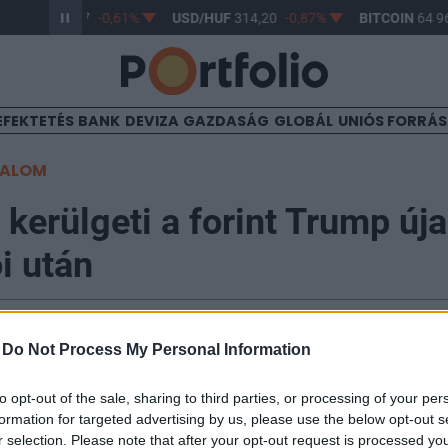
R/HUF
363,17
-0,61%
USD/HUF
314,20
-0,87%
BITCOIN
64 96
EFEKTETÉS
BANK
DEVIZA
GAZDASÁG
GLOBÁL
UNIÓS FORRÁ
TALOM
 kerülgeti a forint Trump új
i után
40
-
Do Not Process My Personal Information
ssel kezdte a csütörtöki napot mind az euróval, mind a
to opt-out of the sale, sharing to third parties, or processing of your per
formation for targeted advertising by us, please use the below opt-out s
g a dollár árfolyama a 337 forintos szint közelében 
r selection. Please note that after your opt-out request is processed y