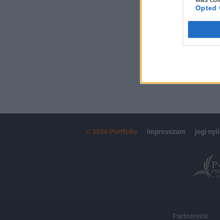
kötéslistái
Opted 
MÁR ELŐFIZETŐ
© 2026 Portfolio
impresszum
jogi nyi
Partnereink