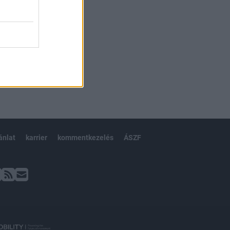
ánlat
karrier
kommentkezelés
ÁSZF