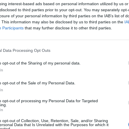
n 390 forint felett jegyzik a hazai devizát. Bár októb
eing interest-based ads based on personal information utilized by us or
zai piacok zárva tartanak, a nemzetközi kereskedés tov
disclosed to third parties prior to your opt-out. You may separately opt-
lsősorban a globális hangulat és a külföldi hírek befol
losure of your personal information by third parties on the IAB’s list of
. This information may also be disclosed by us to third parties on the
IA
lönösen azokra az amerikai lépésekre irányul, amely
Participants
that may further disclose it to other third parties.
j olajszankciókat jelentett be Oroszország ellen, ami
s mozgathatja.
4:40 Megosztás Kicsit enyhült a nyomás a forinton Visszakapa
l Data Processing Opt Outs
 az euróval szemben azok után, hogy 390,67-nél is járt. A mosta
o opt-out of the Sharing of my personal data.
erdához képest azt követően, hogy...
In
ASÓNK!
o opt-out of the Sale of my Personal Data.
In
a portfolio.hu hírarchívumához tartozik, melynek olvasása előf
ötött.
to opt-out of processing my Personal Data for Targeted
ing.
In
övetkezőket tartalmazza:
 teljes cikkarchívum
o opt-out of Collection, Use, Retention, Sale, and/or Sharing
ersonal Data that Is Unrelated with the Purposes for which it
 BÉT elmúlt 2 év napon belüli
lected.