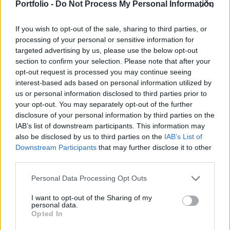
sávzárás mellett zajlik - közölte a Magyar Közút
Portfolio -
Do Not Process My Personal Information
Nonprofit Zrt. vasárnap az MTI-vel.
If you wish to opt-out of the sale, sharing to third parties, or
A tájékoztatás szerint a várhatóan december közepéig tartó
processing of your personal or sensitive information for
targeted advertising by us, please use the below opt-out
munkálatokra, korlátozásokra előjelző táblák hívják fel a
section to confirm your selection. Please note that after your
figyelmet. A térségben sebességkorlátozásra, az M2-es
opt-out request is processed you may continue seeing
autóúton menetidő-növekedésre számíthatnak a
interest-based ads based on personal information utilized by
közlekedők. A munkák első ütemében, hétfő éjszakától
us or personal information disclosed to third parties prior to
várhatóan szerda estig az M2-es autóút 12-es főúti
your opt-out. You may separately opt-out of the further
csomópont és a kosdi csomópont...
disclosure of your personal information by third parties on the
IAB’s list of downstream participants. This information may
also be disclosed by us to third parties on the
IAB’s List of
KEDVES OLVASÓNK!
Downstream Participants
that may further disclose it to other
third parties.
A keresett cikk a portfolio.hu hírarchívumához
tartozik, melynek olvasása előfizetéses
Personal Data Processing Opt Outs
regisztrációhoz kötött.
I want to opt-out of the Sharing of my
personal data.
Az előfizetés a következőket tartalmazza:
Opted In
Portfolio.hu teljes cikkarchívum