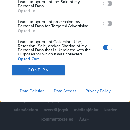
I want to opt-out of the Sale of my
Kötéslisták: BÉT elmúlt 2 év napon belüli
Personal Data.
kötéslistái
Opted In
I want to opt-out of processing my
Előfizetés
Personal Data for Targeted Advertising.
Opted In
I want to opt-out of Collection, Use,
MÁR ELŐFIZETŐNK VAGY?
BEJELENTKEZÉS
Retention, Sale, and/or Sharing of my
Personal Data that Is Unrelated with the
Purposes for which it was collected.
Opted Out
CONFIRM
Data Deletion
Data Access
Privacy Policy
© 2026 Portfolio
impresszum
jogi nyilatkozat
süti beállítások
adatvédelem
szerzői jogok
médiaajánlat
karrier
kommentkezelés
ÁSZF