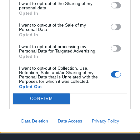
I want to opt-out of the Sharing of my
A keresett cikk a portfolio.hu hírarchívumához
personal data.
Opted In
tartozik, melynek olvasása előfizetéses
regisztrációhoz kötött.
I want to opt-out of the Sale of my
Personal Data.
Az előfizetés a következőket tartalmazza:
Opted In
Portfolio.hu teljes cikkarchívum
I want to opt-out of processing my
Kötéslisták: BÉT elmúlt 2 év napon belüli
Personal Data for Targeted Advertising.
Opted In
kötéslistái
I want to opt-out of Collection, Use,
Retention, Sale, and/or Sharing of my
Előfizetés
Personal Data that Is Unrelated with the
Purposes for which it was collected.
Opted Out
MÁR ELŐFIZETŐNK VAGY?
BEJELENTKEZÉS
CONFIRM
Data Deletion
Data Access
Privacy Policy