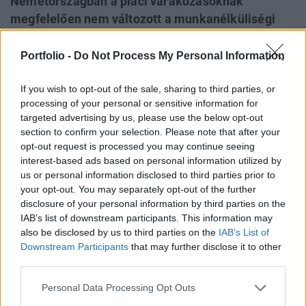
Németországban a piaci várakozásoknak
megfelelően nem változott a munkanélküliségi
ráta havi összevetésben októberben, a
világjárványt nem számítva 2020 szeptembere óta
Portfolio -
Do Not Process My Personal Information
a legmagasabb szinten, 6,3 százalékon maradt -
If you wish to opt-out of the sale, sharing to third parties, or
közölte a szövetségi munkaügyi hivatal, a
processing of your personal or sensitive information for
Bundesagentur für Arbeit (BA) csütörtökön.
targeted advertising by us, please use the below opt-out
section to confirm your selection. Please note that after your
Nyugat-magyarországi Economic Forum 2026Október 15-
opt-out request is processed you may continue seeing
én jön a Nyugat-magyarországi Economic Forum, ami
interest-based ads based on personal information utilized by
magas szintű szakmai párbeszédet és értékes üzleti
us or personal information disclosed to third parties prior to
kapcsolatokat kínál a régiós növekedés érdekében.
your opt-out. You may separately opt-out of the further
Részletek a linken.Információ és jelentkezésEgy éve
disclosure of your personal information by third parties on the
IAB’s list of downstream participants. This information may
októberben alacsonyabb, 6,1 százalék volt a ráta. A
also be disclosed by us to third parties on the
IAB’s List of
csütörtöki jelentés szerint a munkanélküliek száma
Downstream Participants
that may further disclose it to other
szezonálisan...
third parties.
Personal Data Processing Opt Outs
KEDVES OLVASÓNK!