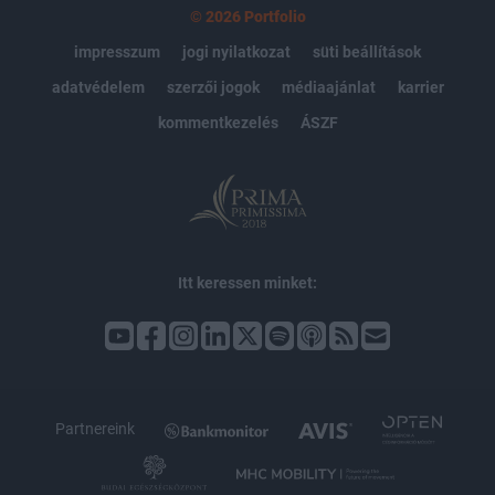
© 2026 Portfolio
impresszum
jogi nyilatkozat
süti beállítások
adatvédelem
szerzői jogok
médiaajánlat
karrier
kommentkezelés
ÁSZF
Itt keressen minket:
Partnereink