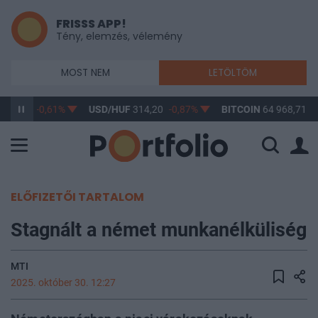
FRISSS APP!
Tény, elemzés, vélemény
MOST NEM
LETÖLTÖM
363,17
-0,61%
USD/HUF
314,20
-0,87%
BITCOIN
64 968,71
0
ELŐFIZETŐI TARTALOM
Stagnált a német munkanélküliség
MTI
2025. október 30. 12:27