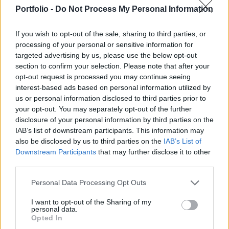
2%-os ECB-célhoz, a francia adat tovább erősíti a
Portfolio -
Do Not Process My Personal Information
jegybank magabiztosságát: a monetáris politika
„jó helyen van” – mondta Christine Lagarde.
If you wish to opt-out of the sale, sharing to third parties, or
processing of your personal or sensitive information for
A statisztikai hivatal (Insee) pénteki közlése szerint az
targeted advertising by us, please use the below opt-out
eurózóna második legnagyobb gazdaságának inflációs
section to confirm your selection. Please note that after your
rátája a szeptemberi 1,1% után 0,9% lett, összhangban a
opt-out request is processed you may continue seeing
Bloomberg-felmérés elemzői várakozásaival.
interest-based ads based on personal information utilized by
us or personal information disclosed to third parties prior to
Franciaországban az infláció már több mint egy éve az
your opt-out. You may separately opt-out of the further
EKB 2%-os célja alatt tartózkodik, míg a többi eurózóna-
disclosure of your personal information by third parties on the
ország közelebb jár hozzá: Németország csütörtökön...
IAB’s list of downstream participants. This information may
also be disclosed by us to third parties on the
IAB’s List of
Downstream Participants
that may further disclose it to other
KEDVES OLVASÓNK!
third parties.
A keresett cikk a portfolio.hu hírarchívumához
Personal Data Processing Opt Outs
tartozik, melynek olvasása előfizetéses
regisztrációhoz kötött.
I want to opt-out of the Sharing of my
personal data.
Opted In
Az előfizetés a következőket tartalmazza: