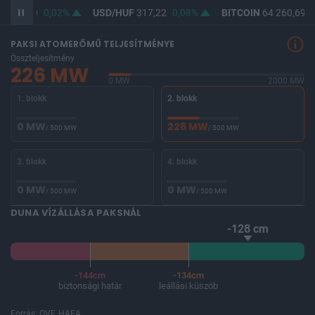
F
365,49
0,02%
USD/HUF
317,22
0,08%
BITCOIN
64 260,69
-
PAKSI ATOMERŐMŰ TELJESÍTMÉNYE
Összteljesítmény
226 MW
0 MW
2000 MW
1. blokk
2. blokk
0 MW
226 MW
/ 500 MW
/ 500 MW
3. blokk
4. blokk
0 MW
0 MW
/ 500 MW
/ 500 MW
DUNA VÍZÁLLÁSA PAKSNÁL
-128 cm
-144cm
-134cm
biztonsági határ
leállási küszöb
Forrás: OVF, HAEA