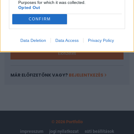
Purposes for which it was collected.
regisztrációhoz kötött.
Opted Out
Az előfizetés a következőket tartalmazza:
CONFIRM
Portfolio.hu teljes cikkarchívum
Kötéslisták: BÉT elmúlt 2 év napon belüli
kötéslistái
Data Deletion
Data Access
Privacy Policy
Előfizetés
MÁR ELŐFIZETŐNK VAGY?
BEJELENTKEZÉS
© 2026 Portfolio
impresszum
jogi nyilatkozat
süti beállítások