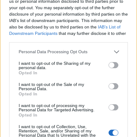
us or personal information disclosed to third parties prior to
emellett a vegyes (félig infláció-, félig bérkövető)
your opt-out. You may separately opt-out of the further
disclosure of your personal information by third parties on the
indexálás újbóli bevezetésével javítanák a
IAB’s list of downstream participants. This information may
nyugdíjasok relatív anyagi pozícióját a
also be disclosed by us to third parties on the
IAB’s List of
társadalmon belül, sőt, megtakarítási fedezetű
Downstream Participants
that may further disclose it to other
nyugdíjpillér felépítését is javasolják.
third parties.
2025-ben a létminimum fenntartásához szükséges havi
Personal Data Processing Opt Outs
összeg 174 ezer forint, jelenleg mintegy 850 ezer nyugdíjas
I want to opt-out of the Sharing of my
részesül ennél alacsonyabb összegű ellátásban, 180 ezer
personal data.
Opted In
fő pedig havi 100 ezer forintnál is kevesebb juttatást kap –
hívja fel a figyelmet az Egyensúly Intézet a decemberben
I want to opt-out of the Sale of my
megjelentetett, Magyarország-kézikönyv című szakpolitikai
Personal Data.
Opted In
tanulmánygyűjteményben. Az...
I want to opt-out of processing my
Personal Data for Targeted Advertising.
KEDVES OLVASÓNK!
Opted In
A keresett cikk a portfolio.hu hírarchívumához
I want to opt-out of Collection, Use,
Retention, Sale, and/or Sharing of my
tartozik, melynek olvasása előfizetéses
Personal Data that Is Unrelated with the