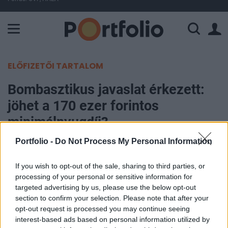
A Paksi Atomerőmű összteljesítménye 226 MW. A Duna vízállá
ELŐFIZETŐI TARTALOM
Bombasztikus javaslat érkezett:
jöhet a 170 ezer forintos
minimálnyugdíj?
Portfolio -
Do Not Process My Personal Information
Süle-Szigeti Bulcsú
2025. december 18. 15:34
If you wish to opt-out of the sale, sharing to third parties, or
processing of your personal or sensitive information for
A mindenkori létminimum összegével megegyező,
targeted advertising by us, please use the below opt-out
section to confirm your selection. Please note that after your
2025-ben havi 170 ezer forintos állampolgári
opt-out request is processed you may continue seeing
alapnyugdíj bevezetését szorgalmazza az
interest-based ads based on personal information utilized by
Egyensúly Intézet. A független agytröszt szakértői