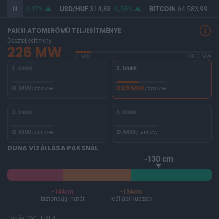
363,41
0,47%
USD/HUF
314,88
0,58%
BITCOIN
64 583,99
-0
PAKSI ATOMERŐMŰ TELJESÍTMÉNYE
Összteljesítmény
226 MW
0 MW
2000 MW
1. blokk
2. blokk
0 MW
226 MW
/ 500 MW
/ 500 MW
3. blokk
4. blokk
0 MW
0 MW
/ 500 MW
/ 500 MW
DUNA VÍZÁLLÁSA PAKSNÁL
-130 cm
-144cm
-134cm
biztonsági határ
leállási küszöb
Forrás: OVF, HAEA