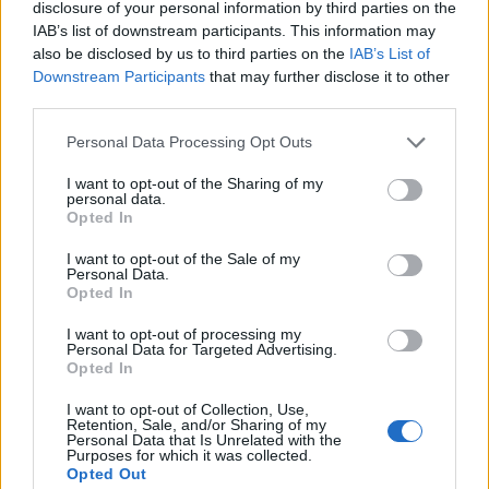
disclosure of your personal information by third parties on the
eljött az idő a választási veresége beismeréséhez
IAB’s list of downstream participants. This information may
– írja a CNN belső forrásokra hivatkozva.
also be disclosed by us to third parties on the
IAB’s List of
Downstream Participants
that may further disclose it to other
Donald Trump azonban egész vasárnap, (most magyar idő
third parties.
szerint este is) számos posztban csak annyit írt a
Personal Data Processing Opt Outs
Twitteren, hogy választási csalások történtek, a
demokraták korruptak, sok helyen visszásságok történtek,
I want to opt-out of the Sharing of my
personal data.
nem lehet még elnököt hirdetni. A hírtelevízió információi
Opted In
szerint Melania elmondta a férjének a véleményét, ahogy
szokta, miszerint be kellene ismernie a vereségét...
I want to opt-out of the Sale of my
Personal Data.
Opted In
KEDVES OLVASÓNK!
I want to opt-out of processing my
Personal Data for Targeted Advertising.
A keresett cikk a portfolio.hu hírarchívumához
Opted In
tartozik, melynek olvasása előfizetéses
I want to opt-out of Collection, Use,
regisztrációhoz kötött.
Retention, Sale, and/or Sharing of my
Personal Data that Is Unrelated with the
Purposes for which it was collected.
Az előfizetés a következőket tartalmazza:
Opted Out