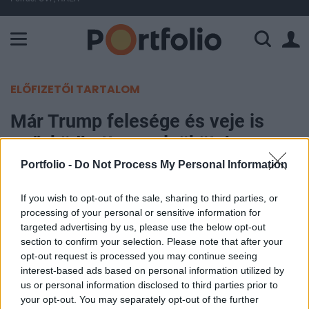
A Paksi Atomerőmű összteljesítménye 226 MW. A Duna vízállá
ELŐFIZETŐI TARTALOM
Már Trump felesége és veje is
győzködhette az elnököt, hogy
ismerje be a vereségét
Portfolio -
Do Not Process My Personal Information
If you wish to opt-out of the sale, sharing to third parties, or
Portfolio
processing of your personal or sensitive information for
2020. november 08. 21:40
targeted advertising by us, please use the below opt-out
section to confirm your selection. Please note that after your
Már a felesége Melania Trump (fenti képünkön
opt-out request is processed you may continue seeing
jobbra) és veje Jared Kushner (bal szélen) is
interest-based ads based on personal information utilized by
us or personal information disclosed to third parties prior to
beszélt arról Donald Trump amerikai elnökkel sok
your opt-out. You may separately opt-out of the further
más belső körhöz tartozó személy mellett, hogy