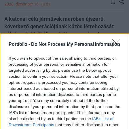
2020. december 16. 13:57
A katonai célú járművek merőben újszerű,
következő generációjának közös létrehozását
célzó projektről állapodott meg a német
Rheinmetall ipari csoport és Magyarország
Portfolio -
Do Not Process My Personal Information
kormánya - közölte Maróth Gáspár védelmi
fejlesztésekért felelős kormánybiztos titkársága
If you wish to opt-out of the sale, sharing to third parties, or
szerdán. Egyelőre a jármű pontos paraméterei
processing of your personal or sensitive information for
targeted advertising by us, please use the below opt-out
még nem ismertek, viszont elejtett
section to confirm your selection. Please note that after your
félmondatokból arra lehet következtetni, hogy
opt-out request is processed you may continue seeing
valamilyen automatizált, kerekes katonai jármű
interest-based ads based on personal information utilized by
kifejlesztése lesz a cél.
us or personal information disclosed to third parties prior to
your opt-out. You may separately opt-out of the further
A közlemény szerint az aláírt egyetértési nyilatkozat
disclosure of your personal information by third parties on the
IAB’s list of downstream participants. This information may
értelmében kutatás-fejlesztés, prototípusépítés, tesztelés,
also be disclosed by us to third parties on the
IAB’s List of
majd tervezetten sorozatgyártás valósul meg
Downstream Participants
that may further disclose it to other
Magyarországon. Úgy értékeltek: "mivel a civil szektort