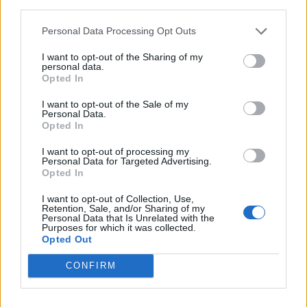
third parties.
követően a katonai célú járművek terén is forradalmi
változások körvonalazódnak, a projekt időzítése kedvező
Personal Data Processing Opt Outs
lehetőséget teremt a kibontakozó hazai...
I want to opt-out of the Sharing of my
personal data.
Opted In
KEDVES OLVASÓNK!
I want to opt-out of the Sale of my
A keresett cikk a portfolio.hu hírarchívumához
Personal Data.
Opted In
tartozik, melynek olvasása előfizetéses
regisztrációhoz kötött.
I want to opt-out of processing my
Personal Data for Targeted Advertising.
Opted In
Az előfizetés a következőket tartalmazza:
Portfolio.hu teljes cikkarchívum
I want to opt-out of Collection, Use,
Kötéslisták: BÉT elmúlt 2 év napon belüli
Retention, Sale, and/or Sharing of my
Personal Data that Is Unrelated with the
kötéslistái
Purposes for which it was collected.
Opted Out
Előfizetés
CONFIRM