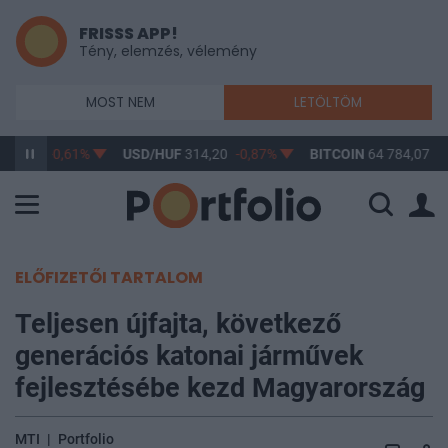
FRISSS APP!
Tény, elemzés, vélemény
MOST NEM
LETÖLTÖM
363,17
-0,61%
USD/HUF
314,20
-0,87%
BITCOIN
64 784,07
-0
ELŐFIZETŐI TARTALOM
Teljesen újfajta, következő
generációs katonai járművek
fejlesztésébe kezd Magyarország
MTI
|
Portfolio