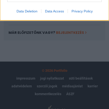
kötéslistái
Data Deletion
Data Access
Privacy Policy
Előfizetés
MÁR ELŐFIZETŐNK VAGY?
BEJELENTKEZÉS
© 2026 Portfolio
impresszum
jogi nyilatkozat
süti beállítások
adatvédelem
szerzői jogok
médiaajánlat
karrier
kommentkezelés
ÁSZF