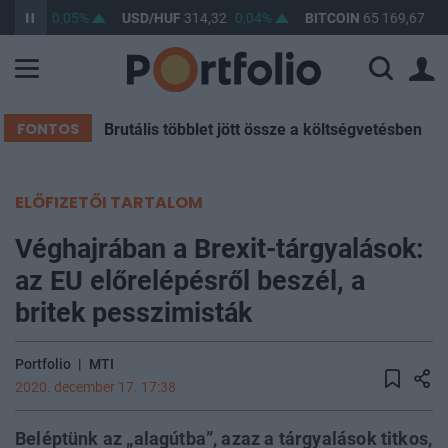
363,37
0,05%
USD/HUF
314,32
0,04%
BITCOIN
65 169,67
0,
FONTOS
Brutális többlet jött össze a költségvetésben
ELŐFIZETŐI TARTALOM
Véghajrában a Brexit-tárgyalások:
az EU előrelépésről beszél, a
britek pesszimisták
Portfolio
|
MTI
2020. december 17. 17:38
Beléptünk az „alagútba”, azaz a tárgyalások titkos,