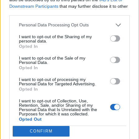
Downstream Participants
that may further disclose it to other
Back to Europe 2026Az áprilisi választások után
third parties.
visszakerült az európai térképre Magyarország, a kormány
kiemelt célja az uniós források hazahozatala, illetve
Personal Data Processing Opt Outs
hosszabb távon az euró bevezetése. Milyen utat kell
I want to opt-out of the Sharing of my
bejárnia Magyarországnak addig és mekkora lökést
personal data.
adhatnak az uniós pénzek a gazdaságnak? Ezzel a
Opted In
kérdéssel foglalkozik a Portfolio konferenciája, mely
I want to opt-out of the Sale of my
szakértőkkel...
Personal Data.
Opted In
I want to opt-out of processing my
KEDVES OLVASÓNK!
Personal Data for Targeted Advertising.
Opted In
A keresett cikk a portfolio.hu hírarchívumához
tartozik, melynek olvasása előfizetéses
I want to opt-out of Collection, Use,
Retention, Sale, and/or Sharing of my
regisztrációhoz kötött.
Personal Data that Is Unrelated with the
Purposes for which it was collected.
Az előfizetés a következőket tartalmazza:
Opted Out
Portfolio.hu teljes cikkarchívum
CONFIRM
Kötéslisták: BÉT elmúlt 2 év napon belüli