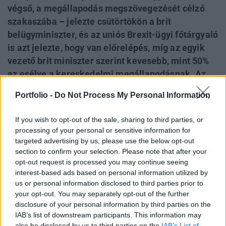
végső, a megállapodás megszövegezését célzó
szakaszába – jelezte csütörtökön a brit
belügyminiszter, és az uniós Brexit-ügyi főtárgyaló
is azt jelezte, hogy van előrelépés, míg az egyik
vezető brit miniszter szerint kevesebb, mint 50%
az esélye a kereskedelmi megállapodásnak. Az
uniós tagállami nagyköveteket pénteken reggel
Portfolio -
Do Not Process My Personal Information
fél 10-re összehívták, hogy tájékoztassák a
tárgyalások állásáról, igaz előtte uniós források a
If you wish to opt-out of the sale, sharing to third parties, or
Reutersnek azt mondták: péntekig nem várható
processing of your personal or sensitive information for
még az alku. Az Európai Parlament arra
targeted advertising by us, please use the below opt-out
section to confirm your selection. Please note that after your
figyelmeztetett, hogy ha vasárnap éjfélig összejön
opt-out request is processed you may continue seeing
az alku, akkor egy rendkívüli plenáris ülés év vége
interest-based ads based on personal information utilized by
előtti összehívásával még ratifikálni tudnák azt,
us or personal information disclosed to third parties prior to
de utána már nem, így tehát a jelek szerint a
your opt-out. You may separately opt-out of the further
disclosure of your personal information by third parties on the
végső alkunak most már tényleg meg kellene
IAB’s list of downstream participants. This information may
születnie a hét végéig.
also be disclosed by us to third parties on the
IAB’s List of