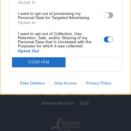
Opted In
Előfizetés
I want to opt-out of processing my
Personal Data for Targeted Advertising.
Opted In
MÁR ELŐFIZETŐNK VAGY?
BEJELENTKEZÉS
I want to opt-out of Collection, Use,
Retention, Sale, and/or Sharing of my
Personal Data that Is Unrelated with the
Purposes for which it was collected.
Opted Out
CONFIRM
© 2026 Portfolio
Data Deletion
Data Access
Privacy Policy
impresszum
jogi nyilatkozat
süti beállítások
adatvédelem
szerzői jogok
médiaajánlat
karrier
kommentkezelés
ÁSZF