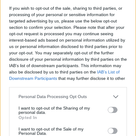
„Bár egyáltalán nem értek egyet a választás eredményével
If you wish to opt-out of the sale, sharing to third parties, or
és a tények engem támasztanak alá, január 20-án ettől
processing of your personal or sensitive information for
függetlenül békés hatalomátadás lesz” – nyilatkozta
targeted advertising by us, please use the below opt-out
section to confirm your selection. Please note that after your
Trump elnök Dan Scavino médiamenedzserének Twitterén
opt-out request is processed you may continue seeing
keresztül. Hozzátette: tovább „harcol” majd, hogy „csak a
interest-based ads based on personal information utilized by
legális szavazatokat számítsák be.” Azért Dan Scavinónál
us or personal information disclosed to third parties prior to
posztolt Trump, mert...
your opt-out. You may separately opt-out of the further
disclosure of your personal information by third parties on the
IAB’s list of downstream participants. This information may
KEDVES OLVASÓNK!
also be disclosed by us to third parties on the
IAB’s List of
Downstream Participants
that may further disclose it to other
A keresett cikk a portfolio.hu hírarchívumához
third parties.
tartozik, melynek olvasása előfizetéses
regisztrációhoz kötött.
Personal Data Processing Opt Outs
Az előfizetés a következőket tartalmazza:
I want to opt-out of the Sharing of my
personal data.
Portfolio.hu teljes cikkarchívum
Opted In
Kötéslisták: BÉT elmúlt 2 év napon belüli
I want to opt-out of the Sale of my
kötéslistái
Personal Data.