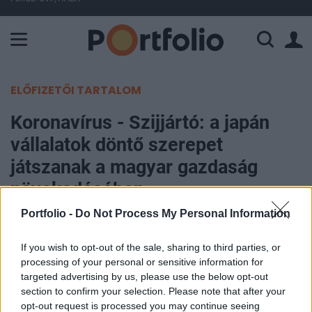
A Paksi Atomerőmű összteljesítménye 226 MW. A Duna vízállá
ELŐFIZETŐI TARTALOM
Koronavírus - Szijjártó: a japán
vállalatok döntő szerepet
játszanak a magyar gazdaság
növekedésében
Portfolio -
Do Not Process My Personal Information
MTI
2021. január 07. 11:24
If you wish to opt-out of the sale, sharing to third parties, or
processing of your personal or sensitive information for
A japán vállalatok döntő szerepet játszanak a
targeted advertising by us, please use the below opt-out
section to confirm your selection. Please note that after your
magyar gazdaság növekedésében, a világjárvány
opt-out request is processed you may continue seeing