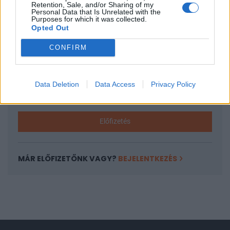
Retention, Sale, and/or Sharing of my
Personal Data that Is Unrelated with the
A keresett cikk a portfolio.hu hírarchívumához
Purposes for which it was collected.
tartozik, melynek olvasása előfizetéses
Opted Out
regisztrációhoz kötött.
CONFIRM
Az előfizetés a következőket tartalmazza:
Portfolio.hu teljes cikkarchívum
Kötéslisták: BÉT elmúlt 2 év napon belüli
Data Deletion
Data Access
Privacy Policy
kötéslistái
Előfizetés
MÁR ELŐFIZETŐNK VAGY?
BEJELENTKEZÉS