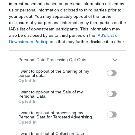
alatt eddig 19 japán vállalat összesen 21 milliárd
interest-based ads based on personal information utilized by
forintnyi beruházást hajtott végre
us or personal information disclosed to third parties prior to
Magyarországon, amellyel több mint 13 ezer
your opt-out. You may separately opt-out of the further
disclosure of your personal information by third parties on the
munkahelyet mentettek meg - közölte a
IAB’s list of downstream participants. This information may
külgazdasági és külügyminiszter csütörtökön a
also be disclosed by us to third parties on the
IAB’s List of
Facebook-oldalán, miután bemutatkozó
Downstream Participants
that may further disclose it to other
látogatáson fogadta Ohtaka Maszato japán
third parties.
nagykövetet.
Personal Data Processing Opt Outs
Szijjártó Péter azt írta, köszönetet mondott a nagykövetnek
I want to opt-out of the Sharing of my
personal data.
azért, hogy Magyarországnak lehetősége nyílt 2 millió
Opted In
favipiravir hatóanyagú tabletta vásárlására Japánból,
amely segíti a koronavírusos betegek gyógyulását.
I want to opt-out of the Sale of my
Personal Data.
Magyarország a nyitott és szabad világkereskedelemben
Opted In
érdekelt, ezért támogatjuk az EU-Japán beruházásvédelmi
megállapodás megkötését, egyúttal...
I want to opt-out of processing my
Personal Data for Targeted Advertising.
Opted In
KEDVES OLVASÓNK!
I want to opt-out of Collection, Use,