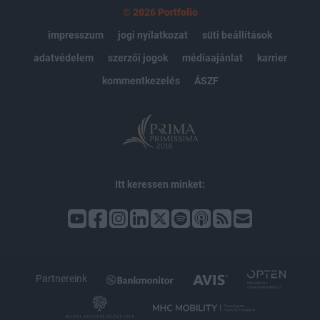
© 2026 Portfolio
impresszum
jogi nyilatkozat
süti beállítások
adatvédelem
szerzői jogok
médiaajánlat
karrier
kommentkezelés
ÁSZF
Itt keressen minket:
Partnereink