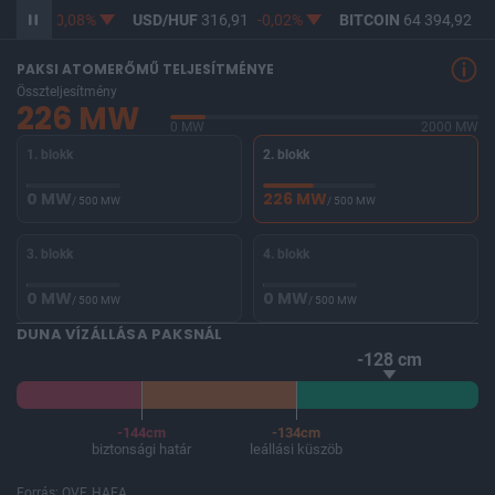
65,12
-0,08%
USD/HUF
316,91
-0,02%
BITCOIN
64 394,92
-0
PAKSI ATOMERŐMŰ TELJESÍTMÉNYE
Összteljesítmény
226 MW
0 MW
2000 MW
1. blokk
2. blokk
0 MW
226 MW
/ 500 MW
/ 500 MW
3. blokk
4. blokk
0 MW
0 MW
/ 500 MW
/ 500 MW
DUNA VÍZÁLLÁSA PAKSNÁL
-128 cm
-144cm
-134cm
biztonsági határ
leállási küszöb
Forrás: OVF, HAEA