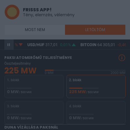
FRISSS APP!
Tény, elemzés, vélemény
MOST NEM
LETÖLTÖM
28
-0,04%
USD/HUF
317,01
0,01%
BITCOIN
64 305,01
-0,46%
PAKSI ATOMERŐMŰ TELJESÍTMÉNYE
Összteljesítmény
225 MW
0 MW
2000 MW
1. blokk
2. blokk
0 MW
225 MW
/ 500 MW
/ 500 MW
3. blokk
4. blokk
0 MW
0 MW
/ 500 MW
/ 500 MW
DUNA VÍZÁLLÁSA PAKSNÁL