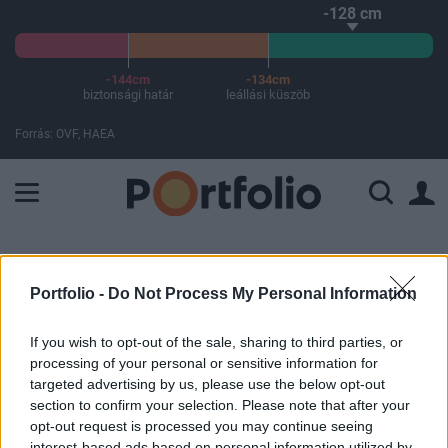
-128 cm
-144cm
-134cm
biztonsági határ
leállási küszöb
Forrás: OVF, HAEA
A Paksi Atomerőmű összteljesítménye 225 MW. A Duna vízállá
ELŐFIZETŐI TARTALOM
Portfolio -
Do Not Process My Personal Information
Örökre száműzheti Trumpot a
Twitter - Egyelőre ideiglenes
If you wish to opt-out of the sale, sharing to third parties, or
processing of your personal or sensitive information for
tiltást kapott
targeted advertising by us, please use the below opt-out
section to confirm your selection. Please note that after your
opt-out request is processed you may continue seeing
Portfolio
interest-based ads based on personal information utilized by