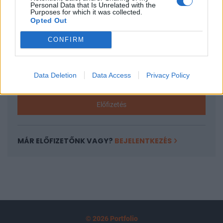
Personal Data that Is Unrelated with the
tartozik, melynek olvasása előfizetéses
Purposes for which it was collected.
Opted Out
regisztrációhoz kötött.
CONFIRM
Az előfizetés a következőket tartalmazza:
Portfolio.hu teljes cikkarchívum
Kötéslisták: BÉT elmúlt 2 év napon belüli
Data Deletion
Data Access
Privacy Policy
kötéslistái
Előfizetés
MÁR ELŐFIZETŐNK VAGY?
BEJELENTKEZÉS
© 2026 Portfolio