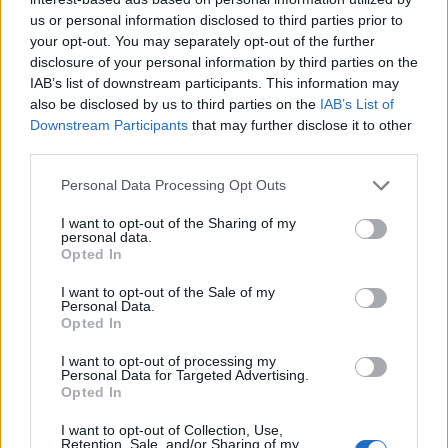
2021. január 07. 08:08
us or personal information disclosed to third parties prior to
your opt-out. You may separately opt-out of the further
A Twitter és a Facebook a Capitoliumban történt
disclosure of your personal information by third parties on the
erőszakos tüntetések alatti posztjai miatt
IAB’s list of downstream participants. This information may
also be disclosed by us to third parties on the
IAB’s List of
ideiglenesen letiltotta Donald Trump fiókjait, a
Downstream Participants
that may further disclose it to other
Twitter pedig kilátásba helyezte az örökös kitiltást
third parties.
is a közösségi oldalról.
Personal Data Processing Opt Outs
Erőszakba torkolltak Washington D.C.-ben a Donald Trump
I want to opt-out of the Sharing of my
melletti, Joe Biden kinevezése elleni demonstrációk, a
personal data.
tüntetők rendőrökre támadtak és betörtek a Capitoliumba
Opted In
is, magyar idő szerint 23:50-kor szorították ki az épületből a
I want to opt-out of the Sale of my
tüntetőket. Az erőszakos események közepette Donald
Personal Data.
Trump többször posztolt a közösségi oldalakon, az egyik
Opted In
Twitter-üzenetében például "kiváló...
I want to opt-out of processing my
Personal Data for Targeted Advertising.
Opted In
KEDVES OLVASÓNK!
I want to opt-out of Collection, Use,
Retention, Sale, and/or Sharing of my
A keresett cikk a portfolio.hu hírarchívumához