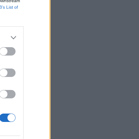
 downstream
B’s List of
hogy Ukrajna számára
ra létrehozott
 gyártókkal
szolgálatára...
izetéses