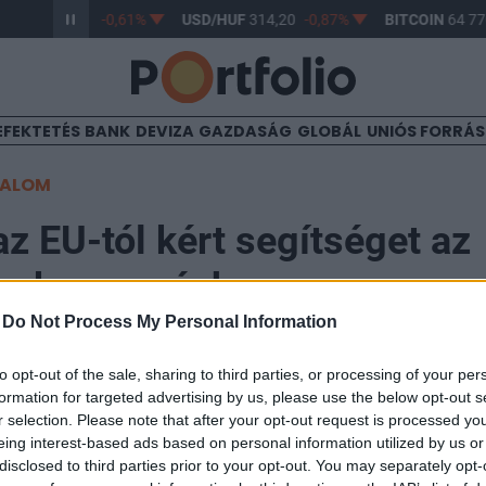
/HUF
363,17
-0,61%
USD/HUF
314,20
-0,87%
BITCOIN
64 770
EFEKTETÉS
BANK
DEVIZA
GAZDASÁG
GLOBÁL
UNIÓS FORRÁ
TALOM
az EU-tól kért segítséget az
ag-beszerzéshez
-
Do Not Process My Personal Information
to opt-out of the sale, sharing to third parties, or processing of your per
formation for targeted advertising by us, please use the below opt-out s
r selection. Please note that after your opt-out request is processed y
kij ukrán elnök Ursula von der Leyentől, az Európai Bi
eing interest-based ads based on personal information utilized by us or
egítséget az Ukrajna számára elegendő mennyiségű, új
disclosed to third parties prior to your opt-out. You may separately opt-