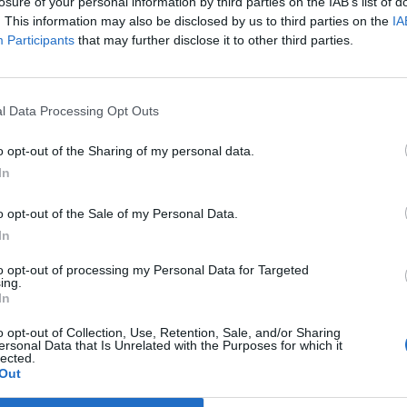
 beszerzéséhez.
losure of your personal information by third parties on the IAB’s list of
. This information may also be disclosed by us to third parties on the
IA
r Leyennel folytatott pénteki telefonbeszélgetésben elmondta, 
Participants
that may further disclose it to other third parties.
 vakcinamennyiség, amelyre a szegényebb országok támogatásá
 számíthat, ezért azt kérte, hogy az EB támogassa országát a
okon - jelentették vezető ukrán hírportálok az elnöki hivatal sajtó
l Data Processing Opt Outs
o opt-out of the Sharing of my personal data.
ASÓNK!
In
a portfolio.hu hírarchívumához tartozik, melynek olvasása előf
o opt-out of the Sale of my Personal Data.
ötött.
In
övetkezőket tartalmazza:
to opt-out of processing my Personal Data for Targeted
 teljes cikkarchívum
ing.
 BÉT elmúlt 2 év napon belüli
In
o opt-out of Collection, Use, Retention, Sale, and/or Sharing
ersonal Data that Is Unrelated with the Purposes for which it
lected.
Előfizetés
Out