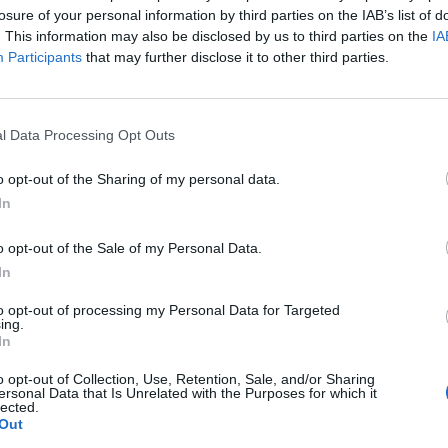
 többek közt az általános sebességkorlátozás bevezet
losure of your personal information by third parties on the IAB’s list of
árolt atomfegyverek számának csökkentése – írja a t
. This information may also be disclosed by us to third parties on the
IA
Participants
that may further disclose it to other third parties.
rsadalmi témákat érintettek, amelyek kapcsán Baerbock kifejtett
vezetését az ápolási munkakört végzők esetében, illetve ezze
nnak vonni a rendszerbe. A Zöldek jelöltje emellett kijelentette
l Data Processing Opt Outs
a történő emelését, amely lépést már eleve...
o opt-out of the Sharing of my personal data.
In
ASÓNK!
a portfolio.hu hírarchívumához tartozik, melynek olvasása előf
o opt-out of the Sale of my Personal Data.
ötött.
In
övetkezőket tartalmazza:
to opt-out of processing my Personal Data for Targeted
ing.
 teljes cikkarchívum
In
 BÉT elmúlt 2 év napon belüli
o opt-out of Collection, Use, Retention, Sale, and/or Sharing
ersonal Data that Is Unrelated with the Purposes for which it
lected.
Out
Előfizetés