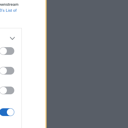
ése vagy a
 downstream
-online.de
B’s List of
e, hogy támogatja a
l párhuzamosan új
, hogy támogatja a
izetéses