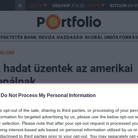
R/HUF
363,17
-0,61%
USD/HUF
314,20
-0,87%
BITCOIN
64 95
EFEKTETÉS
BANK
DEVIZA
GAZDASÁG
GLOBÁL
UNIÓS FORRÁ
TALOM
 hadat üzentek az amerikai
enálnak
-
Do Not Process My Personal Information
09:51
to opt-out of the sale, sharing to third parties, or processing of your per
formation for targeted advertising by us, please use the below opt-out s
k a Zöldek kancellárjelöltje tegnap a német állampol
r selection. Please note that after your opt-out request is processed y
sztási terveit illetően az ARD Wahlarena című műsoráb
eing interest-based ads based on personal information utilized by us or
disclosed to third parties prior to your opt-out. You may separately opt-