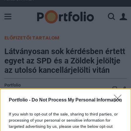
A Paksi Atomerőmű összteljesítménye 225 MW. A Duna vízállá
ELŐFIZETŐI TARTALOM
Látványosan sok kérdésben értett
egyet az SPD és a Zöldek jelöltje
az utolsó kancellárjelölti vitán
Portfolio
2021. szeptember 20. 06:10
Portfolio -
Do Not Process My Personal Information
Tagnap este sor került az utolsó televíziós vitára a
If you wish to opt-out of the sale, sharing to third parties, or
kancellárjelöltek között a héten megrendezésre
processing of your personal or sensitive information for
kerülő német szövetségi választást megelőzően.
targeted advertising by us, please use the below opt-out
A vita során feltűnően sok kérdésben mutatkozott