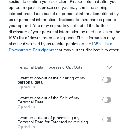
section to confirm your selection. Please note that after your
egyetértés az SPD-s Olaf Scholz és a Zöldek
opt-out request is processed you may continue seeing
jelöltje, Annalena Baerbock között. Ennek
interest-based ads based on personal information utilized by
us or personal information disclosed to third parties prior to
megfelelően leginkább a CDU-s jelölt, Armin
your opt-out. You may separately opt-out of the further
Laschet véleménye különbözött a többiekétől.
disclosure of your personal information by third parties on the
Meglepő volt, hogy a vita során szinte egy szó sem
IAB’s list of downstream participants. This information may
esett külpolitikai vagy az Európai Uniót illető
also be disclosed by us to third parties on the
IAB’s List of
Downstream Participants
that may further disclose it to other
tervekről. Az eseményt követően gyorsan meg is
third parties.
érkeztek az első eredmények, miszerint ezt a vitát
is magasan nyerte Scholz a nézők körében.
Personal Data Processing Opt Outs
I want to opt-out of the Sharing of my
A vita elején mindhárom kancellárjelöltnek meg kellett
personal data.
neveznie prioritásokat a választási programjából. Először
Opted In
Olaf Scholz szólt hozzá és szociális szempontból a
I want to opt-out of the Sale of my
minimálbér emelését, valamint a nyugdíjminimumot
Personal Data.
említette, emellett hangsúlyozta az ország
Opted In
modernizálásának fontosságát, illetve a klímaváltozás
I want to opt-out of processing my
elleni harcot. Annalena Baerbock szerint a koronavírus-
Personal Data for Targeted Advertising.
Opted In
járvány...