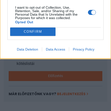
I want to opt-out of Collection, Use,
Retention, Sale, and/or Sharing of my
KEDVES OLVASÓNK!
Personal Data that Is Unrelated with the
Purposes for which it was collected.
Opted Out
A keresett cikk a portfolio.hu hírarchívumához
tartozik, melynek olvasása előfizetéses
CONFIRM
regisztrációhoz kötött.
Az előfizetés a következőket tartalmazza:
Data Deletion
Data Access
Privacy Policy
Portfolio.hu teljes cikkarchívum
Kötéslisták: BÉT elmúlt 2 év napon belüli
kötéslistái
Előfizetés
MÁR ELŐFIZETŐNK VAGY?
BEJELENTKEZÉS