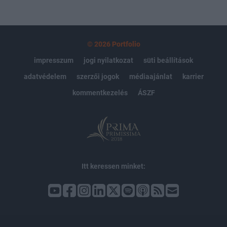
© 2026 Portfolio
impresszum
jogi nyilatkozat
süti beállítások
adatvédelem
szerzői jogok
médiaajánlat
karrier
kommentkezelés
ÁSZF
Itt keressen minket: