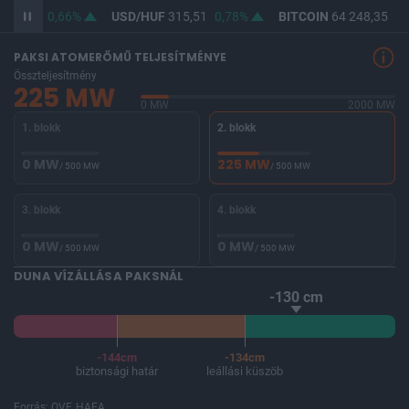
364,12
0,66%
USD/HUF
315,51
0,78%
BITCOIN
64 248,35
-0
PAKSI ATOMERŐMŰ TELJESÍTMÉNYE
Összteljesítmény
225 MW
0 MW
2000 MW
1. blokk
2. blokk
0 MW
225 MW
/ 500 MW
/ 500 MW
3. blokk
4. blokk
0 MW
0 MW
/ 500 MW
/ 500 MW
DUNA VÍZÁLLÁSA PAKSNÁL
-130 cm
-144cm
-134cm
biztonsági határ
leállási küszöb
Forrás: OVF, HAEA