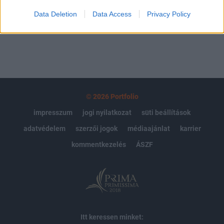
Data Deletion
Data Access
Privacy Policy
MÁR ELŐFIZETŐNK VAGY?
BEJELENTKEZÉS
© 2026 Portfolio
impresszum
jogi nyilatkozat
süti beállítások
adatvédelem
szerzői jogok
médiaajánlat
karrier
kommentkezelés
ÁSZF
Itt keressen minket: