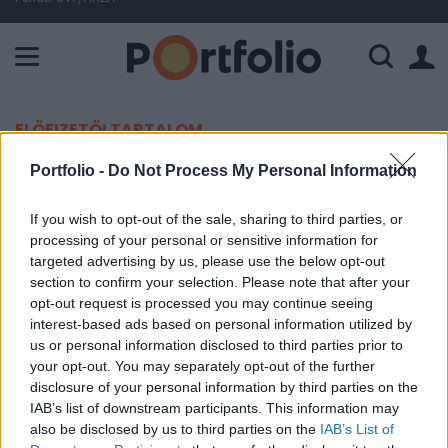
A Paksi Atomerőmű összteljesítménye 226 MW. A Duna vízállá
ELŐFIZETŐI TARTALOM
Magáncégek építhetik a NASA új
Portfolio -
Do Not Process My Personal Information
űrállomását
If you wish to opt-out of the sale, sharing to third parties, or
processing of your personal or sensitive information for
MTI
targeted advertising by us, please use the below opt-out
section to confirm your selection. Please note that after your
2021. december 03. 13:50
opt-out request is processed you may continue seeing
interest-based ads based on personal information utilized by
Kereskedelmi űrállomás fejlesztésére adott pénzt
us or personal information disclosed to third parties prior to
a NASA három amerikai magáncégnek.
your opt-out. You may separately opt-out of the further
disclosure of your personal information by third parties on the
Jeff Bezosnak, az Amazon alapítójának Blue Origin nevű
IAB’s list of downstream participants. This information may
cége 130 millió dollárt (41,8 milliárd forintot), a texasi
also be disclosed by us to third parties on the
IAB’s List of