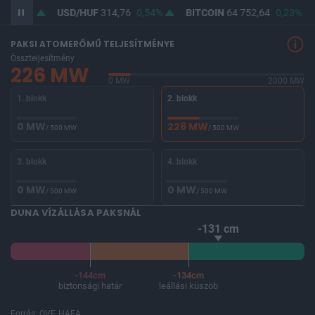
0,43%
USD/HUF
314,76
0,54%
BITCOIN
64 752,64
0,23%
PAKSI ATOMERŐMŰ TELJESÍTMÉNYE
Összteljesítmény
226 MW
0 MW
2000 MW
1. blokk
2. blokk
0 MW
226 MW
/ 500 MW
/ 500 MW
3. blokk
4. blokk
0 MW
0 MW
/ 500 MW
/ 500 MW
DUNA VÍZÁLLÁSA PAKSNÁL
-131 cm
-144cm
-134cm
biztonsági határ
leállási küszöb
Forrás: OVF, HAEA