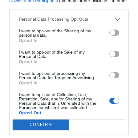
Downstream Participants
that may further disclose it to other
Nanoracks 160 millió dollárt (51,5 milliárd forintot), a
third parties.
virginiai Northrop Grumman pedig 125,6 millió dollárt (40,4
milliárd forintot) kap - közölte az amerikai űrkutatási
Personal Data Processing Opt Outs
hivatal. A NASA a Nemzetközi Űrállomásról (ISS) más
platformokra kíván váltani...
I want to opt-out of the Sharing of my
personal data.
Opted In
KEDVES OLVASÓNK!
I want to opt-out of the Sale of my
Personal Data.
A keresett cikk a portfolio.hu hírarchívumához
Opted In
tartozik, melynek olvasása előfizetéses
I want to opt-out of processing my
regisztrációhoz kötött.
Personal Data for Targeted Advertising.
Opted In
Az előfizetés a következőket tartalmazza:
I want to opt-out of Collection, Use,
Portfolio.hu teljes cikkarchívum
Retention, Sale, and/or Sharing of my
Personal Data that Is Unrelated with the
Kötéslisták: BÉT elmúlt 2 év napon belüli
Purposes for which it was collected.
kötéslistái
Opted Out
CONFIRM
Előfizetés