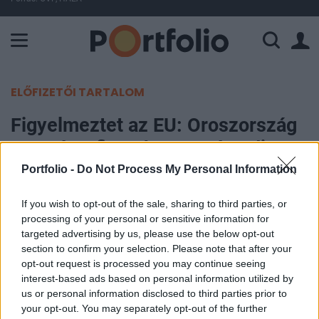
A Paksi Atomerőmű összteljesítménye 226 MW. A Duna vízállá
ELŐFIZETŐI TARTALOM
Figyelmeztet az EU: Oroszország
nagy árat fizet, ha megtámadja
Ukrajnát
Portfolio -
Do Not Process My Personal Information
If you wish to opt-out of the sale, sharing to third parties, or
Portfolio
processing of your personal or sensitive information for
2021. december 16. 11:46
targeted advertising by us, please use the below opt-out
section to confirm your selection. Please note that after your
Az Európai Uniót aggasztja Oroszország
opt-out request is processed you may continue seeing
szomszédaival szembeni „agresszív” hozzáállása,
interest-based ads based on personal information utilized by
us or personal information disclosed to third parties prior to
és figyelmeztette Moszkvát, hogy „nagy árat” fog
your opt-out. You may separately opt-out of the further
fizetni, ha megtámadja Ukrajnát – számolt be a