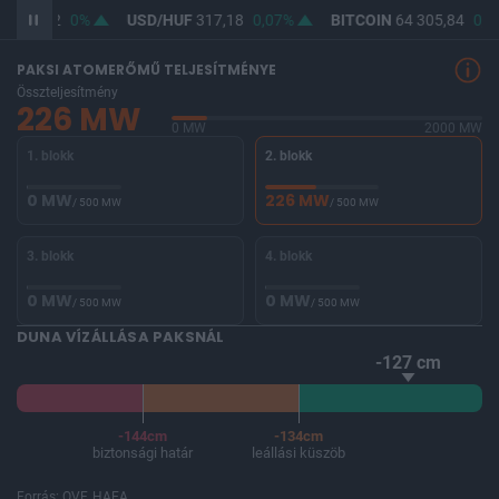
F
365,42
0%
USD/HUF
317,18
0,07%
BITCOIN
64 305,84
0,0
PAKSI ATOMERŐMŰ TELJESÍTMÉNYE
Összteljesítmény
226 MW
0 MW
2000 MW
1. blokk
2. blokk
0 MW
226 MW
/ 500 MW
/ 500 MW
3. blokk
4. blokk
0 MW
0 MW
/ 500 MW
/ 500 MW
DUNA VÍZÁLLÁSA PAKSNÁL
-127 cm
-144cm
-134cm
biztonsági határ
leállási küszöb
Forrás: OVF, HAEA