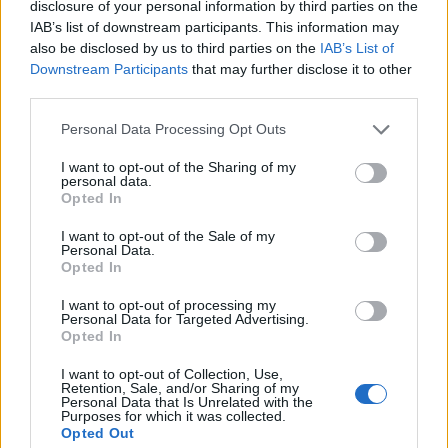
disclosure of your personal information by third parties on the
CNBC.
IAB’s list of downstream participants. This information may
also be disclosed by us to third parties on the
IAB’s List of
Back to Europe 2026Az áprilisi választások után
Downstream Participants
that may further disclose it to other
visszakerült az európai térképre Magyarország, a kormány
third parties.
kiemelt célja az uniós források hazahozatala, illetve
Personal Data Processing Opt Outs
hosszabb távon az euró bevezetése. Milyen utat kell
bejárnia Magyarországnak addig és mekkora lökést
I want to opt-out of the Sharing of my
personal data.
adhatnak az uniós pénzek a gazdaságnak? Ezzel a
Opted In
kérdéssel foglalkozik a Portfolio konferenciája, mely
szakértőkkel...
I want to opt-out of the Sale of my
Personal Data.
Opted In
KEDVES OLVASÓNK!
I want to opt-out of processing my
Personal Data for Targeted Advertising.
A keresett cikk a portfolio.hu hírarchívumához
Opted In
tartozik, melynek olvasása előfizetéses
I want to opt-out of Collection, Use,
regisztrációhoz kötött.
Retention, Sale, and/or Sharing of my
Personal Data that Is Unrelated with the
Purposes for which it was collected.
Az előfizetés a következőket tartalmazza:
Opted Out
Portfolio.hu teljes cikkarchívum