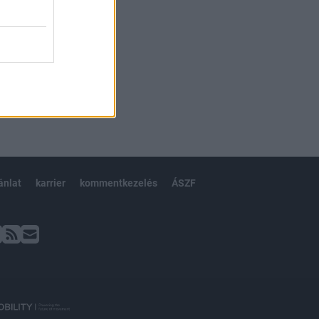
ánlat
karrier
kommentkezelés
ÁSZF