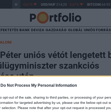
/HUF
363,17
-0,61%
USD/HUF
314,20
-0,87%
BITCOIN
64 937
EFEKTETÉS
BANK
DEVIZA
GAZDASÁG
GLOBÁL
UNIÓS FORRÁ
TALOM
 Péter uniós vétót lengetett 
lügyminiszter szankciós
ése után
-
Do Not Process My Personal Information
:55
to opt-out of the sale, sharing to third parties, or processing of your per
formation for targeted advertising by us, please use the below opt-out s
r selection. Please note that after your opt-out request is processed y
em fogja adni a támogatását semmifajta szankcióhoz 