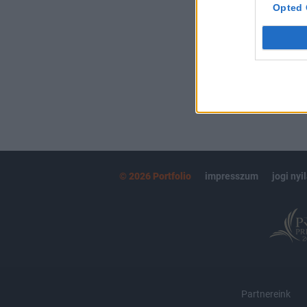
kötéslistái
Opted 
MÁR ELŐFIZETŐ
© 2026 Portfolio
impresszum
jogi nyi
Partnereink