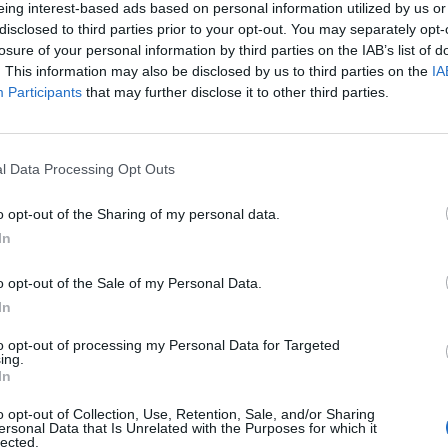
eing interest-based ads based on personal information utilized by us or
vel, Milorad Dodikkal szemben. Ha lesz ilyen javaslat,
disclosed to third parties prior to your opt-out. You may separately opt-
ópai Tanácsban – hangsúlyozta szombati Facebook-pos
losure of your personal information by third parties on the IAB’s list of
azután, hogy német kollégája a héten szankciókat hely
. This information may also be disclosed by us to third parties on the
IA
Participants
that may further disclose it to other third parties.
n.
Az áprilisi választások után visszakerült az európai térképre M
ja az uniós források hazahozatala, illetve hosszabb távon az eu
l Data Processing Opt Outs
járnia Magyarországnak addig és mekkora lökést adhatnak az un
 kérdéssel foglalkozik a Portfolio konferenciája, mely szakértő
o opt-out of the Sharing of my personal data.
In
ASÓNK!
o opt-out of the Sale of my Personal Data.
In
a portfolio.hu hírarchívumához tartozik, melynek olvasása előf
ötött.
to opt-out of processing my Personal Data for Targeted
ing.
övetkezőket tartalmazza:
In
 teljes cikkarchívum
o opt-out of Collection, Use, Retention, Sale, and/or Sharing
 BÉT elmúlt 2 év napon belüli
ersonal Data that Is Unrelated with the Purposes for which it
lected.