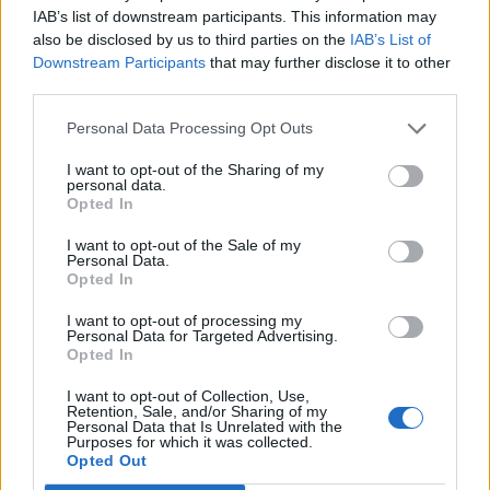
IAB’s list of downstream participants. This information may
Reuters.
also be disclosed by us to third parties on the
IAB’s List of
Downstream Participants
that may further disclose it to other
A külügyminisztérium a koronavírus-pandémia miatt eleve
third parties.
nem javasolta a beutazást Ukrajnába az amerikai
állampolgárok számára. Oroszország körülbelül 175 ezer
Personal Data Processing Opt Outs
katonával vonult fel az ukrán határ köré, nyugati
I want to opt-out of the Sharing of my
hírszerzési források szerint Vlagyimir Putyin elnöknek csak
personal data.
a menetparancsot kell kiadnia. Kapcsolódó cikkünk 2021.
Opted In
12. 18. Drasztikus lépésre szánta el magát...
I want to opt-out of the Sale of my
Personal Data.
Opted In
KEDVES OLVASÓNK!
I want to opt-out of processing my
Personal Data for Targeted Advertising.
A keresett cikk a portfolio.hu hírarchívumához
Opted In
tartozik, melynek olvasása előfizetéses
regisztrációhoz kötött.
I want to opt-out of Collection, Use,
Retention, Sale, and/or Sharing of my
Personal Data that Is Unrelated with the
Az előfizetés a következőket tartalmazza:
Purposes for which it was collected.
Opted Out
Portfolio.hu teljes cikkarchívum
Kötéslisták: BÉT elmúlt 2 év napon belüli