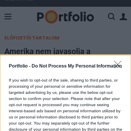
A Paksi Atomerőmű összteljesítménye 225 MW. A Duna vízállá
ELŐFIZETŐI TARTALOM
Amerika nem javasolja a
beutazást Ukrajnába az orosz
Portfolio -
Do Not Process My Personal Information
invázió veszélye miatt
If you wish to opt-out of the sale, sharing to third parties, or
Portfolio
processing of your personal or sensitive information for
2021. december 21. 08:51
targeted advertising by us, please use the below opt-out
section to confirm your selection. Please note that after your
opt-out request is processed you may continue seeing
Figyelmeztette az amerikai külügyminisztérium
interest-based ads based on personal information utilized by
az Egyesült Államok állampolgárait arra, hogy
us or personal information disclosed to third parties prior to
nem tanácsolják az Ukrajnába való utazást
your opt-out. You may separately opt-out of the further
disclosure of your personal information by third parties on the
Oroszország katonai fenyegetése miatt – írja a