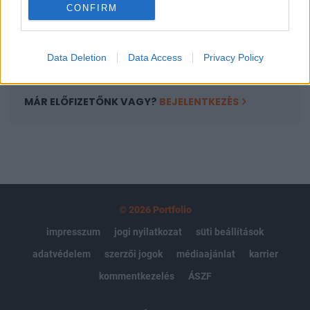
CONFIRM
kötéslistái
Előfizetés
Data Deletion
Data Access
Privacy Policy
MÁR ELŐFIZETŐNK VAGY?
BEJELENTKEZÉS
© 2026 Portfolio
impresszum
jogi nyilatkozat
süti beállítások
adatvédelem
szerzői jogok
médiaajánlat
karrier
kommentkezelés
ÁSZF