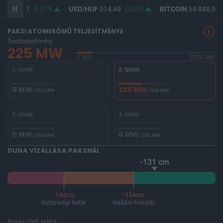
UF
363,07
0,37%
USD/HUF
314,49
0,45%
BITCOIN
64 848,99
PAKSI ATOMERŐMŰ TELJESÍTMÉNYE
Összteljesítmény
225 MW
0 MW
2000 MW
1. blokk
2. blokk
0 MW
225 MW
/ 500 MW
/ 500 MW
3. blokk
4. blokk
0 MW
0 MW
/ 500 MW
/ 500 MW
DUNA VÍZÁLLÁSA PAKSNÁL
-131 cm
-144cm
-134cm
biztonsági határ
leállási küszöb
Forrás: OVF, HAEA