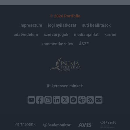
© 2026 Portfolio
impresszum
jogi nyilatkozat
süti beállítások
adatvédelem
szerzői jogok
médiaajánlat
karrier
kommentkezelés
ÁSZF
Itt keressen minket:
Partnereink