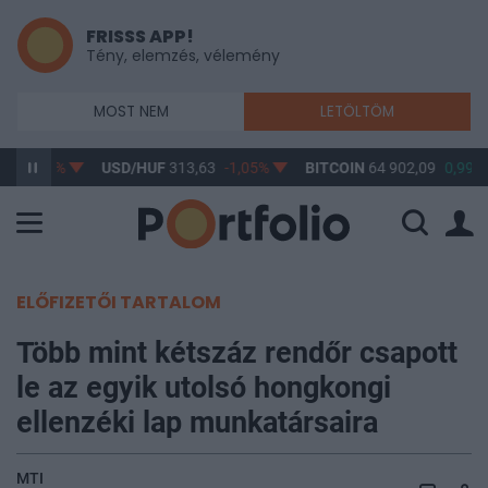
FRISSS APP!
Tény, elemzés, vélemény
MOST NEM
LETÖLTÖM
,86
-0,7%
USD/HUF
313,63
-1,05%
BITCOIN
64 902,09
0,99%
ELŐFIZETŐI TARTALOM
Több mint kétszáz rendőr csapott
le az egyik utolsó hongkongi
ellenzéki lap munkatársaira
MTI