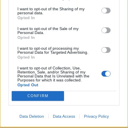
KEDVES OLVASÓNK!
I want to opt-out of the Sharing of my
personal data.
A keresett cikk a portfolio.hu hírarchívumához
Opted In
tartozik, melynek olvasása előfizetéses
I want to opt-out of the Sale of my
regisztrációhoz kötött.
Personal Data.
Opted In
Az előfizetés a következőket tartalmazza:
I want to opt-out of processing my
Portfolio.hu teljes cikkarchívum
Personal Data for Targeted Advertising.
Kötéslisták: BÉT elmúlt 2 év napon belüli
Opted In
kötéslistái
I want to opt-out of Collection, Use,
Retention, Sale, and/or Sharing of my
Personal Data that Is Unrelated with the
Előfizetés
Purposes for which it was collected.
Opted Out
CONFIRM
MÁR ELŐFIZETŐNK VAGY?
BEJELENTKEZÉS
Data Deletion
Data Access
Privacy Policy