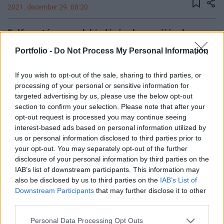
2021. december 29. 08:20
Felforgató anyagok kiadásának gyanújával
őrizetbe vették a hongkongi ellenzéki körökben
Portfolio -
Do Not Process My Personal Information
népszerű Stand News hírportál korábbi és
jelenlegi főszerkesztőjét, valamint több, a
If you wish to opt-out of the sale, sharing to third parties, or
portálhoz köthető embert szerdán Hongkongban –
processing of your personal or sensitive information for
targeted advertising by us, please use the below opt-out
adta hírül internetes kiadásában a South China
section to confirm your selection. Please note that after your
Morning Post (SCMP) című hongkongi lap.
opt-out request is processed you may continue seeing
interest-based ads based on personal information utilized by
Az őrizetbe vettek között a volt és jelenlegi főszerkesztőn
us or personal information disclosed to third parties prior to
kívül az igazgatótanács négy korábbi tagja, valamint egy
your opt-out. You may separately opt-out of the further
újságíró van. Hat embert az otthonából vittek el kora reggel,
disclosure of your personal information by third parties on the
míg egy ember, a már megszűnt Apple Daily hongkongi lap
IAB’s list of downstream participants. This information may
also be disclosed by us to third parties on the
IAB’s List of
volt szerkesztője korábban került őrizetbe. A portál egyik
Downstream Participants
that may further disclose it to other
helyettes szerkesztőjét pedig kihallgatásra vitték be. A
third parties.
szerda reggeli akcióban...
Personal Data Processing Opt Outs