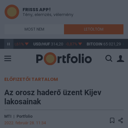
FRISSS APP!
Tény, elemzés, vélemény
MOST NEM
LETÖLTÖM
63,17
-0,61%
USD/HUF
314,20
-0,87%
BITCOIN
65 021,29
0,
ELŐFIZETŐI TARTALOM
Az orosz haderő üzent Kijev
lakosainak
MTI
|
Portfolio
2022. február 28. 11:34