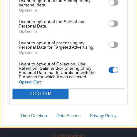
I want to opt-out of the Sharing of my
A keresett cikk a portfolio.hu hírarchívumához
personal data.
tartozik, melynek olvasása előfizetéses
Opted In
regisztrációhoz kötött.
I want to opt-out of the Sale of my
Personal Data.
Az előfizetés a következőket tartalmazza:
Opted In
Portfolio.hu teljes cikkarchívum
I want to opt-out of processing my
Kötéslisták: BÉT elmúlt 2 év napon belüli
Personal Data for Targeted Advertising.
kötéslistái
Opted In
I want to opt-out of Collection, Use,
Előfizetés
Retention, Sale, and/or Sharing of my
Personal Data that Is Unrelated with the
Purposes for which it was collected.
Opted Out
MÁR ELŐFIZETŐNK VAGY?
BEJELENTKEZÉS
CONFIRM
Data Deletion
Data Access
Privacy Policy
© 2026 Portfolio