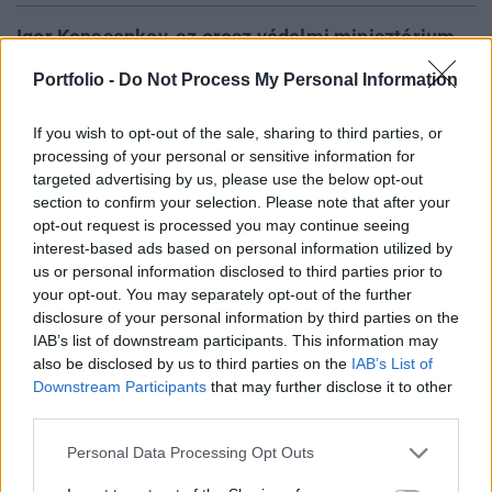
Igor Konasenkov, az orosz védelmi minisztérium
szóvivője azt közölte hétfőn, hogy a polgári
Portfolio -
Do Not Process My Personal Information
lakosság "szabadon elhagyhatja" az ukrán
fővárost délnyugat felé. A szóvivő emellett azzal
If you wish to opt-out of the sale, sharing to third parties, or
vádolta az ukrán vezetést, hogy élő pajzsként
processing of your personal or sensitive information for
használja a civileket.
targeted advertising by us, please use the below opt-out
section to confirm your selection. Please note that after your
opt-out request is processed you may continue seeing
A kijevi városi vezetés továbbra is arra szólította fel a
interest-based ads based on personal information utilized by
lakosságot, hogy csakis a legszükségesebb esetekben
us or personal information disclosed to third parties prior to
hagyják el otthonaikat. A felhívás szerint a főváros szinte
your opt-out. You may separately opt-out of the further
minden kerületében előfordulhatnak utcai harcok.
disclosure of your personal information by third parties on the
Kapcsolódó cikkünk 2022. 02. 28. Indul az ostrom, 5
IAB’s list of downstream participants. This information may
kilométeres orosz konvoj tart Kijev felé – Itt vannak a
also be disclosed by us to third parties on the
IAB’s List of
legfontosabb hírek hétfőn A városvezetés...
Downstream Participants
that may further disclose it to other
third parties.
Personal Data Processing Opt Outs
KEDVES OLVASÓNK!