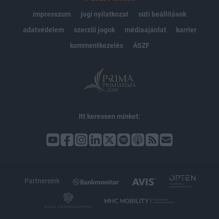
impresszum
jogi nyilatkozat
süti beállítások
adatvédelem
szerzői jogok
médiaajánlat
karrier
kommentkezelés
ÁSZF
Itt keressen minket:
Partnereink