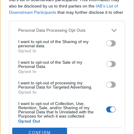
also be disclosed by us to third parties on the
IAB’s List of
A szabadságunkon kívül nincs mit vesztenünk -
Downstream Participants
that may further disclose it to other
hangsúlyozta az elnök, aki megjegyezte azt is, hogy
third parties.
naponta érkeznek fegyverszállítmányok az országba
Personal Data Processing Opt Outs
Ukrajna szövetségeseitől. Zelenszkij emlékeztetett: két éve
regisztrálták az első koronavírus-fertőzöttet Ukrajnában.
I want to opt-out of the Sharing of my
Egy hét telt el azóta, hogy megtámadott minket egy másik
personal data.
Opted In
vírus - tette hozzá az orosz invázióra utalva....
I want to opt-out of the Sale of my
Personal Data.
Opted In
KEDVES OLVASÓNK!
I want to opt-out of processing my
A keresett cikk a portfolio.hu hírarchívumához
Personal Data for Targeted Advertising.
tartozik, melynek olvasása előfizetéses
Opted In
regisztrációhoz kötött.
I want to opt-out of Collection, Use,
Retention, Sale, and/or Sharing of my
Az előfizetés a következőket tartalmazza:
Personal Data that Is Unrelated with the
Purposes for which it was collected.
Portfolio.hu teljes cikkarchívum
Opted Out
Kötéslisták: BÉT elmúlt 2 év napon belüli
kötéslistái
CONFIRM