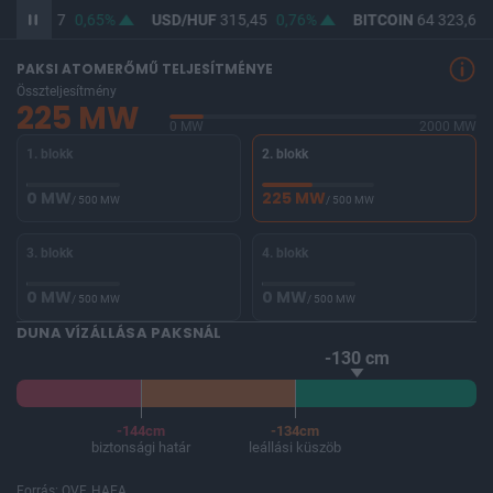
UF
364,07
0,65%
USD/HUF
315,45
0,76%
BITCOIN
64 323,61
PAKSI ATOMERŐMŰ TELJESÍTMÉNYE
Összteljesítmény
225 MW
0 MW
2000 MW
1. blokk
2. blokk
0 MW
225 MW
/ 500 MW
/ 500 MW
3. blokk
4. blokk
0 MW
0 MW
/ 500 MW
/ 500 MW
DUNA VÍZÁLLÁSA PAKSNÁL
-130 cm
-144cm
-134cm
biztonsági határ
leállási küszöb
Forrás: OVF, HAEA