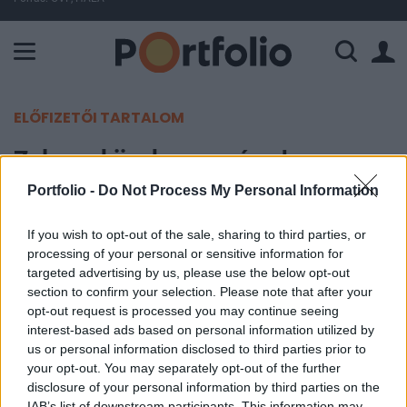
A Paksi Atomerőmű összteljesítménye 225 MW. A Duna vízállá
ELŐFIZETŐI TARTALOM
Zelenszkij a koronavírushoz
hasonlította Putyin invázióját
Portfolio -
Do Not Process My Personal Information
If you wish to opt-out of the sale, sharing to third parties, or
MTI
processing of your personal or sensitive information for
2022. március 03. 13:14
targeted advertising by us, please use the below opt-out
section to confirm your selection. Please note that after your
Ukrajna védelmi vonalai állják az orosz támadást -
opt-out request is processed you may continue seeing
mondta Volodimir Zelenszkij ukrán elnök
interest-based ads based on personal information utilized by
us or personal information disclosed to third parties prior to
legfrissebb videoüzenetében csütörtökön,
your opt-out. You may separately opt-out of the further
hozzátéve, hogy Moszkva éjfél óta szüntelenül lövi
disclosure of your personal information by third parties on the
országát.
IAB’s list of downstream participants. This information may