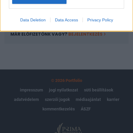
Előfizetés
Data Deletion
Data Access
Privacy Policy
MÁR ELŐFIZETŐNK VAGY?
BEJELENTKEZÉS
© 2026 Portfolio
impresszum
jogi nyilatkozat
süti beállítások
adatvédelem
szerzői jogok
médiaajánlat
karrier
kommentkezelés
ÁSZF