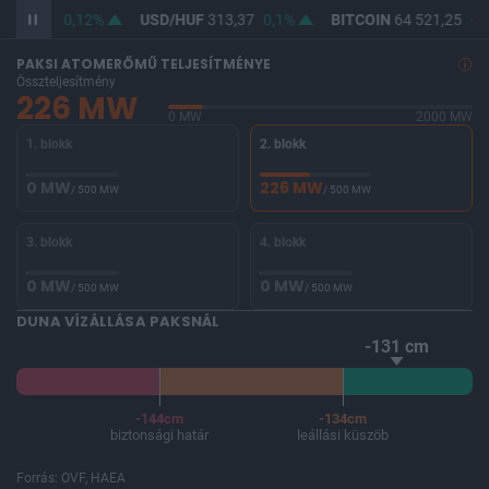
F
362,17
0,12%
USD/HUF
313,37
0,1%
BITCOIN
64 521,25
-0,
PAKSI ATOMERŐMŰ TELJESÍTMÉNYE
Összteljesítmény
226 MW
0 MW
2000 MW
1. blokk
2. blokk
0 MW
226 MW
/ 500 MW
/ 500 MW
3. blokk
4. blokk
0 MW
0 MW
/ 500 MW
/ 500 MW
DUNA VÍZÁLLÁSA PAKSNÁL
-131 cm
-144cm
-134cm
biztonsági határ
leállási küszöb
Forrás: OVF, HAEA