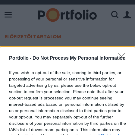
A Paksi Atomerőmű összteljesítménye 226 MW. A Duna vízállá
ELŐFIZETŐI TARTALOM
Az IMF hamarosan támogatást
Portfolio -
Do Not Process My Personal Information
küldhet Ukrajnának
If you wish to opt-out of the sale, sharing to third parties, or
MTI
processing of your personal or sensitive information for
2022. március 09. 09:53
targeted advertising by us, please use the below opt-out
section to confirm your selection. Please note that after your
A Nemzetközi Valutaalap (IMF) azt tervezi, hogy
opt-out request is processed you may continue seeing
interest-based ads based on personal information utilized by
akár már szerdán dönt 1,4 milliárd dollár
us or personal information disclosed to third parties prior to
támogatás megítéléséről Ukrajnának - közölte
your opt-out. You may separately opt-out of the further
kedden késő este az IMF ügyvezető igazgatója.
disclosure of your personal information by third parties on the
IAB’s list of downstream participants. This information may
Krisztalina Georgieva azt mondta, hogy kedden elküldték a