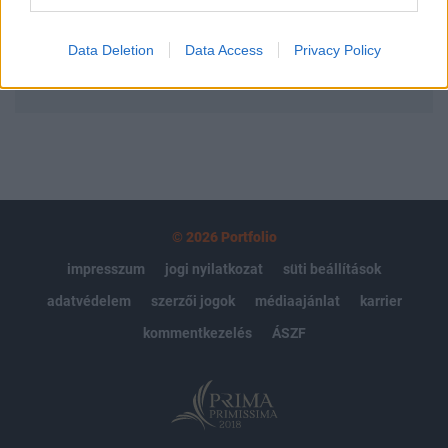
Előfizetés
Data Deletion
Data Access
Privacy Policy
MÁR ELŐFIZETŐNK VAGY?
BEJELENTKEZÉS
© 2026 Portfolio
impresszum
jogi nyilatkozat
süti beállítások
adatvédelem
szerzői jogok
médiaajánlat
karrier
kommentkezelés
ÁSZF