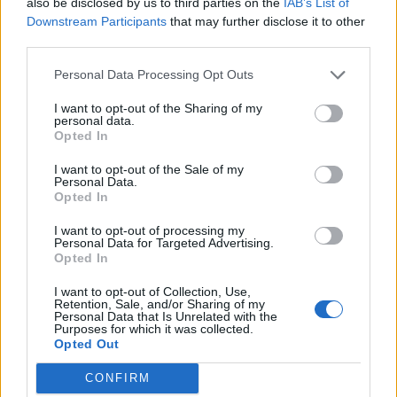
also be disclosed by us to third parties on the
IAB’s List of
javaslatot jóváhagyásra az igazgatótanácsnak az 1,4
Downstream Participants
that may further disclose it to other
third parties.
milliárd dollárról, amit már akár szerdán jóvá is hagynak. A
támogatásnak az a célja, hogy segítsen Ukrajnának
Personal Data Processing Opt Outs
megbirkózni a háború okozta sokkal. Georgieva
megjegyezte, hogy szerinte az Ukrajna körüli helyzetnek és
I want to opt-out of the Sharing of my
personal data.
az Oroszországgal szemben bevezetett szankcióknak...
Opted In
I want to opt-out of the Sale of my
Personal Data.
KEDVES OLVASÓNK!
Opted In
A keresett cikk a portfolio.hu hírarchívumához
I want to opt-out of processing my
tartozik, melynek olvasása előfizetéses
Personal Data for Targeted Advertising.
Opted In
regisztrációhoz kötött.
I want to opt-out of Collection, Use,
Az előfizetés a következőket tartalmazza:
Retention, Sale, and/or Sharing of my
Portfolio.hu teljes cikkarchívum
Personal Data that Is Unrelated with the
Purposes for which it was collected.
Kötéslisták: BÉT elmúlt 2 év napon belüli
Opted Out
kötéslistái
CONFIRM