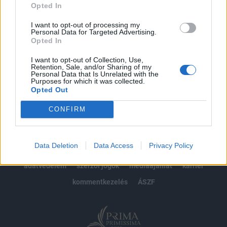
Opted In
Előfizetés
I want to opt-out of processing my
Personal Data for Targeted Advertising.
Opted In
MÁR ELŐFIZETŐNK VAGY?
BEJELENTKEZÉS
I want to opt-out of Collection, Use,
Retention, Sale, and/or Sharing of my
Personal Data that Is Unrelated with the
Purposes for which it was collected.
Opted Out
CONFIRM
© 2026 Portfolio
Data Deletion
Data Access
Privacy Policy
impresszum
jogi nyilatkozat
süti beállítások
adatvédelem
szerzői jogok
médiaajánlat
karrier
kommentkezelés
ÁSZF