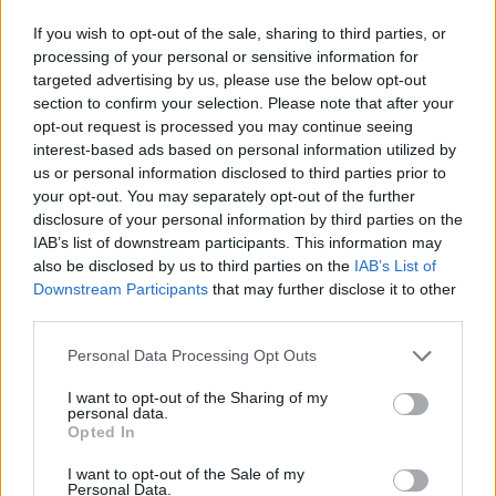
A minisztérium közlése szerint a harcok február 24-i
If you wish to opt-out of the sale, sharing to third parties, or
kezdete óta 974 páncélozott járművet (köztük tankokat)
processing of your personal or sensitive information for
targeted advertising by us, please use the below opt-out
semmisítettek meg, kedden ez a szám még 897 volt. Az
section to confirm your selection. Please note that after your
orosz fél emellett azt állítja, hogy megsemmisítettek 97
opt-out request is processed you may continue seeing
drónt is. Az ukrán drónok az eddigi ukrán beszámolók
interest-based ads based on personal information utilized by
szerint kifejezetten nagy károkat okoztak az orosz félnek.
us or personal information disclosed to third parties prior to
Fontos elmondani, hogy a veszteségekről szóló...
your opt-out. You may separately opt-out of the further
disclosure of your personal information by third parties on the
IAB’s list of downstream participants. This information may
KEDVES OLVASÓNK!
also be disclosed by us to third parties on the
IAB’s List of
Downstream Participants
that may further disclose it to other
A keresett cikk a portfolio.hu hírarchívumához
third parties.
tartozik, melynek olvasása előfizetéses
regisztrációhoz kötött.
Personal Data Processing Opt Outs
Az előfizetés a következőket tartalmazza:
I want to opt-out of the Sharing of my
personal data.
Portfolio.hu teljes cikkarchívum
Opted In
Kötéslisták: BÉT elmúlt 2 év napon belüli
I want to opt-out of the Sale of my
kötéslistái
Personal Data.