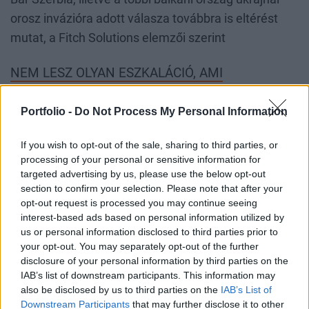
orosz invázióra adott válasza továbbra is eltérést
mutat, a Fitch Solutions elemzői szerint
NEM LESZ OLYAN ESZKALÁCIÓ, AMI
KONFLIKTUST VAGY JELENTŐS POLITIKAI
Portfolio -
Do Not Process My Personal Information
VÁLTOZÁSOKAT EREDMÉNYEZNE.
If you wish to opt-out of the sale, sharing to third parties, or
Szerbia az egyetlen balkáni ország, amely jórészt
processing of your personal or sensitive information for
szimpatizál Oroszországgal, mind az
Aleksandar
targeted advertising by us, please use the below opt-out
section to confirm your selection. Please note that after your
Vucic
-féle vezetés, mind a lakosság nagy része, és a
opt-out request is processed you may continue seeing
gazdasági kapcsolatok is erősek a két állam között.
interest-based ads based on personal information utilized by
Mivel április 3-án elnökválasztás lesz,
Vucic nem
us or personal information disclosed to third parties prior to
your opt-out. You may separately opt-out of the further
tekinthet el a választók jelentős részének
disclosure of your personal information by third parties on the
Oroszország-szimpátiájától.
Március 4-én mintegy
IAB’s list of downstream participants. This information may
négyezer fős felvonulást rendeztek Belgrádban
also be disclosed by us to third parties on the
IAB’s List of
Downstream Participants
that may further disclose it to other