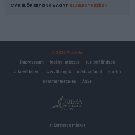
MÁR ELŐFIZETŐNK VAGY?
BEJELENTKEZÉS
© 2026 Portfolio
impresszum
jogi nyilatkozat
süti beállítások
adatvédelem
szerzői jogok
médiaajánlat
karrier
kommentkezelés
ÁSZF
Itt keressen minket: