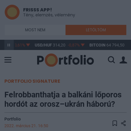
FRISSS APP!
Tény, elemzés, vélemény
MOST NEM
LETÖLTÖM
63,17
-0,61%
USD/HUF
314,20
-0,87%
BITCOIN
64 794,50
-0
PORTFOLIO SIGNATURE
Felrobbanthatja a balkáni lőporos
hordót az orosz–ukrán háború?
Portfolio
2022. március 21. 16:50