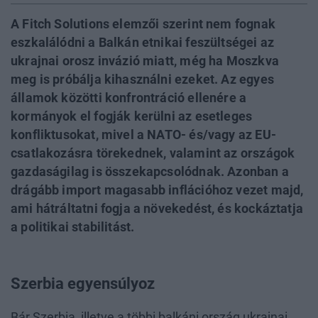
A Fitch Solutions elemzői szerint nem fognak
eszkalálódni a Balkán etnikai feszültségei az
ukrajnai orosz invázió miatt, még ha Moszkva
meg is próbálja kihasználni ezeket. Az egyes
államok közötti konfrontráció ellenére a
kormányok el fogják kerülni az esetleges
konfliktusokat, mivel a NATO- és/vagy az EU-
csatlakozásra törekednek, valamint az országok
gazdaságilag is összekapcsolódnak. Azonban a
drágább import magasabb inflációhoz vezet majd,
ami hátráltatni fogja a növekedést, és kockáztatja
a politikai stabilitást.
Szerbia egyensúlyoz
Bár Szerbia, illetve a többi balkáni ország ukrajnai