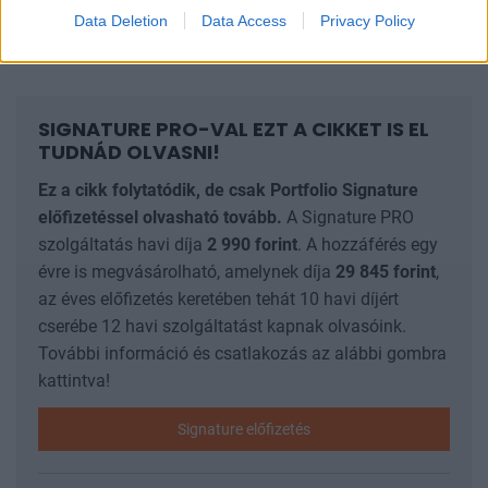
Milyen gazdasági-pénzügyi következményekkel
Data Deletion
Data Access
Privacy Policy
számolhat a Balkán?
SIGNATURE PRO-VAL EZT A CIKKET IS EL
TUDNÁD OLVASNI!
Ez a cikk folytatódik, de csak Portfolio Signature
előfizetéssel olvasható tovább.
A Signature PRO
szolgáltatás havi díja
2 990
forint
. A hozzáférés egy
évre is megvásárolható, amelynek díja
29 845
forint
,
az éves előfizetés keretében tehát 10 havi díjért
cserébe 12 havi szolgáltatást kapnak olvasóink.
További információ és csatlakozás az alábbi gombra
kattintva!
Signature előfizetés