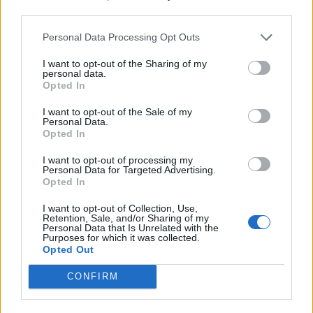
Moszkvát támogatandó.
Oroszország támogatja
third parties.
Szerbia külpolitikáját
, például Koszovó
Personal Data Processing Opt Outs
függetlenségének el nem ismerésében.
Habár a
szerb vezetés csatlakozott az Oroszországot elítélő
I want to opt-out of the Sharing of my
personal data.
ENSZ-döntéshez, a szankciókhoz nem
, sőt a szerb
Opted In
nemzeti légitársaság március 7-étől megkettőzte
I want to opt-out of the Sale of my
járatainak számát Oroszországba.
Personal Data.
Opted In
Cikkünk tartalma:
I want to opt-out of processing my
Personal Data for Targeted Advertising.
Hogyan hat az ukrajnai orosz invázió a balkáni
Opted In
országokra?
I want to opt-out of Collection, Use,
Retention, Sale, and/or Sharing of my
Hogyan reagál a háborúra az oroszbarát
Personal Data that Is Unrelated with the
Purposes for which it was collected.
Szerbia?
Opted Out
Hogyan érinti a háború az etnikai feszültségek
CONFIRM
sújtotta Boszniát?