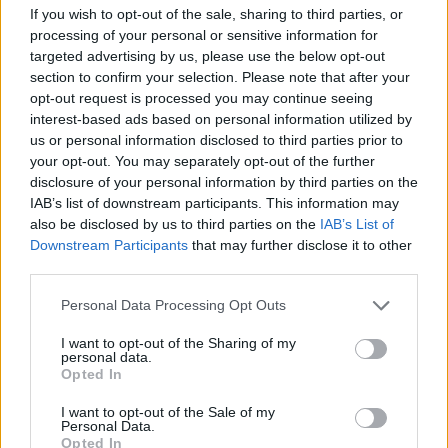
If you wish to opt-out of the sale, sharing to third parties, or
sajtótájékoztatóján Olekszij Reznyikov ukrán védelmi
processing of your personal or sensitive information for
miniszter néhány nyugati ország reakcióját vette
targeted advertising by us, please use the below opt-out
célkeresztbe. Az Egyesült Királyság kormányát dicsérve
section to confirm your selection. Please note that after your
azonban hangsúlyozta: Az Önök szerepe különleges, és az
opt-out request is processed you may continue seeing
Önök bátorsága és szellemisége szöges ellentétben áll
interest-based ads based on personal information utilized by
néhány más ország passzivitásával. Az...
us or personal information disclosed to third parties prior to
your opt-out. You may separately opt-out of the further
disclosure of your personal information by third parties on the
KEDVES OLVASÓNK!
IAB’s list of downstream participants. This information may
also be disclosed by us to third parties on the
IAB’s List of
A keresett cikk a portfolio.hu hírarchívumához
Downstream Participants
that may further disclose it to other
tartozik, melynek olvasása előfizetéses
third parties.
regisztrációhoz kötött.
Personal Data Processing Opt Outs
Az előfizetés a következőket tartalmazza:
I want to opt-out of the Sharing of my
Portfolio.hu teljes cikkarchívum
personal data.
Opted In
Kötéslisták: BÉT elmúlt 2 év napon belüli
kötéslistái
I want to opt-out of the Sale of my
Personal Data.
Opted In