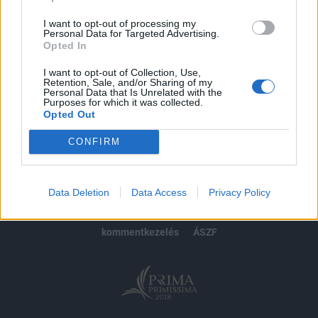
Előfizetés
I want to opt-out of processing my
Personal Data for Targeted Advertising.
Opted In
MÁR ELŐFIZETŐNK VAGY?
BEJELENTKEZÉS
I want to opt-out of Collection, Use,
Retention, Sale, and/or Sharing of my
Personal Data that Is Unrelated with the
Purposes for which it was collected.
Opted Out
CONFIRM
© 2026 Portfolio
impresszum
jogi nyilatkozat
süti beállítások
Data Deletion
Data Access
Privacy Policy
adatvédelem
szerzői jogok
médiaajánlat
karrier
kommentkezelés
ÁSZF