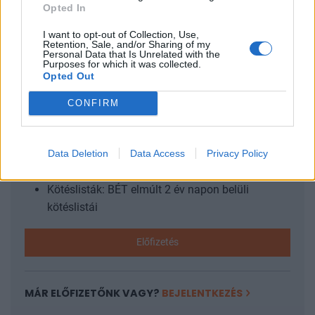
eseményekről, az aktuális helyzetet friss elemzéseinkben
Opted In
értékeljük. A legfrissebb...
I want to opt-out of Collection, Use,
Retention, Sale, and/or Sharing of my
Personal Data that Is Unrelated with the
Purposes for which it was collected.
KEDVES OLVASÓNK!
Opted Out
A keresett cikk a portfolio.hu hírarchívumához
CONFIRM
tartozik, melynek olvasása előfizetéses
regisztrációhoz kötött.
Data Deletion
Data Access
Privacy Policy
Az előfizetés a következőket tartalmazza:
Portfolio.hu teljes cikkarchívum
Kötéslisták: BÉT elmúlt 2 év napon belüli
kötéslistái
Előfizetés
MÁR ELŐFIZETŐNK VAGY?
BEJELENTKEZÉS