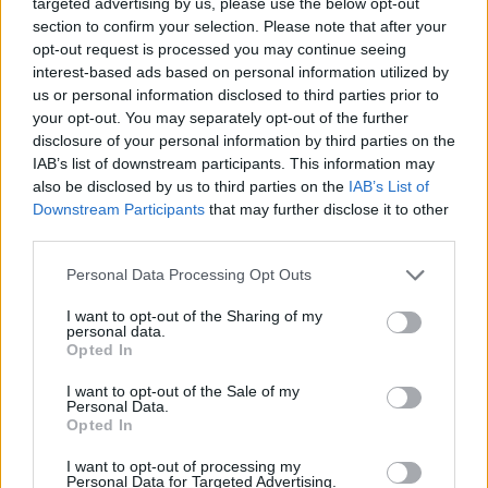
nevezte az ukrajnai Mariupol város elleni orosz
targeted advertising by us, please use the below opt-out
section to confirm your selection. Please note that after your
támadást. Halífa Haftár líbiai hadúr zsoldosokat
opt-out request is processed you may continue seeing
ígért Oroszországnak. Egy orosz bíróság
interest-based ads based on personal information utilized by
elrendelte, hogy a Meta azonnal állítsa le a
us or personal information disclosed to third parties prior to
Facebook és az Instagram tevékenységét
your opt-out. You may separately opt-out of the further
disclosure of your personal information by third parties on the
Oroszországban, "szélsőséges tevékenységre"
IAB’s list of downstream participants. This information may
hivatkozva. Oroszország közölte az amerikai
also be disclosed by us to third parties on the
IAB’s List of
nagykövettel, hogy a kapcsolatok
Downstream Participants
that may further disclose it to other
megszakításának küszöbén állnak. Az ukrán
third parties.
védelmi miniszter a "bátor" Egyesült Királyságot
Personal Data Processing Opt Outs
dicsérte, miközben más nyugati országokat
kritizált. A legfontosabb tudnivalók az elmúlt órák
I want to opt-out of the Sharing of my
personal data.
történéseivel kapcsolatban ezen a linken
Opted In
olvashatók.
I want to opt-out of the Sale of my
Personal Data.
2022. március 22. 07:55 Megosztás Folyamatosan frissülő
Opted In
legújabb cikkünk A Portfolio folyamatosan beszámol az
I want to opt-out of processing my
orosz-ukrán háborúval kapcsolatos legfrissebb hírekről,
Personal Data for Targeted Advertising.