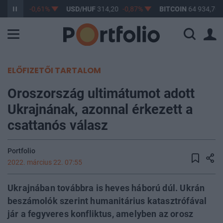
F
363,17
-0,61%
USD/HUF
314,20
-0,87%
BITCOIN
64 934,70
ELŐFIZETŐI TARTALOM
Oroszország ultimátumot adott
Ukrajnának, azonnal érkezett a
csattanós válasz
Portfolio
2022. március 22. 07:55
Ukrajnában továbbra is heves háború dúl. Ukrán
beszámolók szerint humanitárius katasztrófával
jár a fegyveres konfliktus, amelyben az orosz