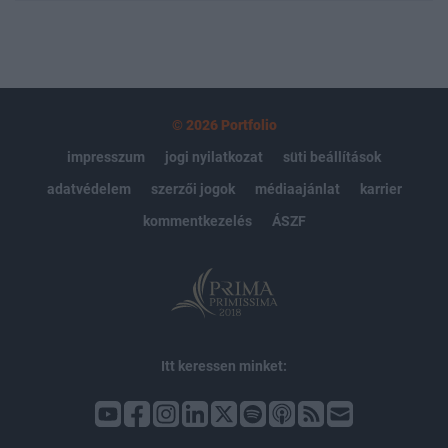
© 2026 Portfolio
impresszum
jogi nyilatkozat
süti beállítások
adatvédelem
szerzői jogok
médiaajánlat
karrier
kommentkezelés
ÁSZF
Itt keressen minket: