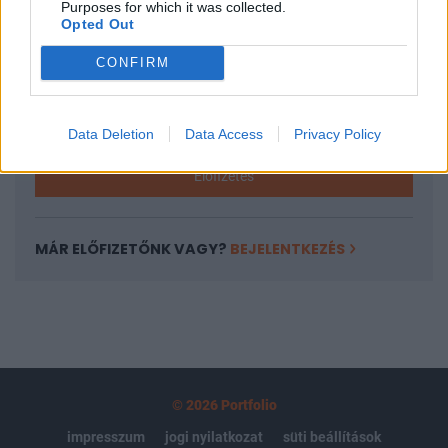
Purposes for which it was collected.
regisztrációhoz kötött.
Opted Out
Az előfizetés a következőket tartalmazza:
CONFIRM
Portfolio.hu teljes cikkarchívum
Kötéslisták: BÉT elmúlt 2 év napon belüli
kötéslistái
Data Deletion
Data Access
Privacy Policy
Előfizetés
MÁR ELŐFIZETŐNK VAGY?
BEJELENTKEZÉS
© 2026 Portfolio
impresszum
jogi nyilatkozat
süti beállítások