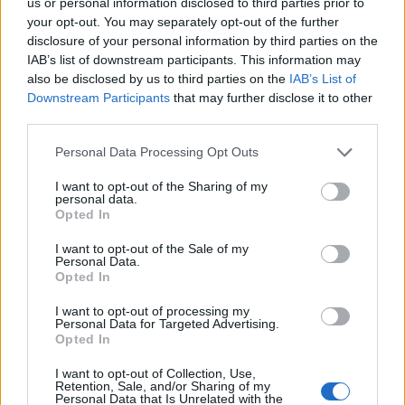
us or personal information disclosed to third parties prior to
Európai Unió és a Kína közötti párbeszéd
your opt-out. You may separately opt-out of the further
disclosure of your personal information by third parties on the
erősítését szorgalmazta az EU állam- és
IAB’s list of downstream participants. This information may
kormányfői találkozóját megelőző beszédében a
also be disclosed by us to third parties on the
IAB’s List of
római parlamentben szerdán.
Downstream Participants
that may further disclose it to other
third parties.
Mario Draghi azt hangoztatta, hogy Olaszország a
nemzetközi közösséggel együtt az ukrajnai háború
Personal Data Processing Opt Outs
befejezésén munkálkodik, de a béke melletti
I want to opt-out of the Sharing of my
elkötelezettségünk Putyinéval ütközik, aki nem mutat
personal data.
Opted In
érdeklődést sem a tűzszünet, sem a tárgyalások sikere
iránt. Emlékeztetett, hogy a francia elnök, Emmanuel
I want to opt-out of the Sale of my
Macron több alkalommal beszélt személyesen Vlagyimir
Personal Data.
Opted In
Putyinnal, ezidáig...
I want to opt-out of processing my
Personal Data for Targeted Advertising.
KEDVES OLVASÓNK!
Opted In
A keresett cikk a portfolio.hu hírarchívumához
I want to opt-out of Collection, Use,
Retention, Sale, and/or Sharing of my
tartozik, melynek olvasása előfizetéses
Personal Data that Is Unrelated with the