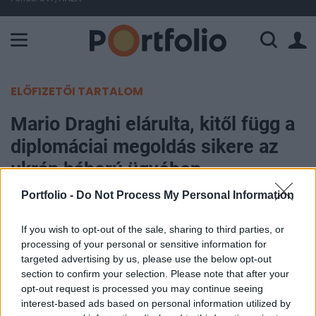
A Paksi Atomerőmű összteljesítménye 225 MW. A Duna vízállá
ELŐFIZETŐI TARTALOM
Mario Draghi elárulta, kitől függ a
diplomáciai megoldás sikere az
ukrán háború ügyében
Portfolio -
Do Not Process My Personal Information
MTI
2022. március 23. 15:35
If you wish to opt-out of the sale, sharing to third parties, or
processing of your personal or sensitive information for
A nemzetközi közösségnek a béke érdekében
targeted advertising by us, please use the below opt-out
section to confirm your selection. Please note that after your
végzett diplomáciai erőfeszítése Vlagyimir Putyin
opt-out request is processed you may continue seeing
orosz elnök ellenállásába ütközik az olasz
interest-based ads based on personal information utilized by
miniszterelnök Mario Draghi szerint, aki az