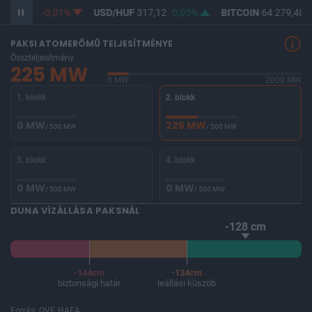
F
365,37
-0,01%
USD/HUF
317,12
0,05%
BITCOIN
64 279,48
PAKSI ATOMERŐMŰ TELJESÍTMÉNYE
Összteljesítmény
225 MW
0 MW
2000 MW
1. blokk
2. blokk
0 MW
225 MW
/ 500 MW
/ 500 MW
3. blokk
4. blokk
0 MW
0 MW
/ 500 MW
/ 500 MW
DUNA VÍZÁLLÁSA PAKSNÁL
-128 cm
-144cm
-134cm
biztonsági határ
leállási küszöb
Forrás: OVF, HAEA