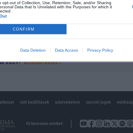
o opt-out of Collection, Use, Retention, Sale, and/or Sharing
övetkezőket tartalmazza:
ersonal Data that Is Unrelated with the Purposes for which it
 teljes cikkarchívum
lected.
Out
 BÉT elmúlt 2 év napon belüli
CONFIRM
Előfizetés
Data Deletion
Data Access
Privacy Policy
NK VAGY?
BEJELENTKEZÉS
latkozat
süti beállítások
adatvédelem
szerzői jogok
médiaaj
Itt keressen minket: