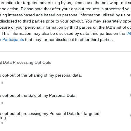
formation for targeted advertising by us, please use the below opt-out s
r selection. Please note that after your opt-out request is processed y
eing interest-based ads based on personal information utilized by us or
disclosed to third parties prior to your opt-out. You may separately opt-
41
losure of your personal information by third parties on the IAB’s list of
. This information may also be disclosed by us to third parties on the
IA
it miniszterelnök az LBC reggeli műsorában Nick Ferra
Participants
that may further disclose it to other third parties.
mikusból lett államférfi "talán nem oroszlán, de a kiv
zve hőse egyik híres idézetét.
l Data Processing Opt Outs
nnia második világháborús miniszterelnökének rajongója, aki kön
lette Zelenszkijt. Az ukrán elnök világszerte tiszteletet vívott k
o opt-out of the Sharing of my personal data.
ket még az ország orosz inváziója után is folytatott. Nem volt 
In
ől, annak ellenére, hogy őt és a várost Vlagyimir...
o opt-out of the Sale of my Personal Data.
In
ASÓNK!
to opt-out of processing my Personal Data for Targeted
a portfolio.hu hírarchívumához tartozik, melynek olvasása előf
ing.
In
ötött.