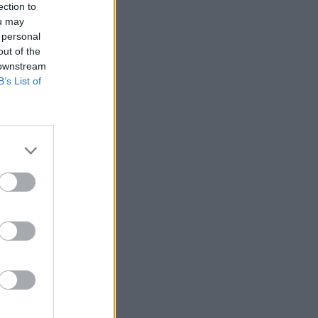
ection to
ou may
 personal
out of the
 downstream
B’s List of
rinak azt
áltsága, hogy ő
yvet írt róla,
i magának dacos
hajlandó elmenekülni
izetéses