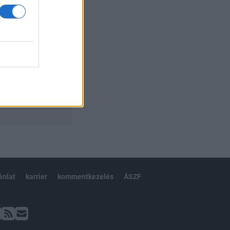
ánlat
karrier
kommentkezelés
ÁSZF