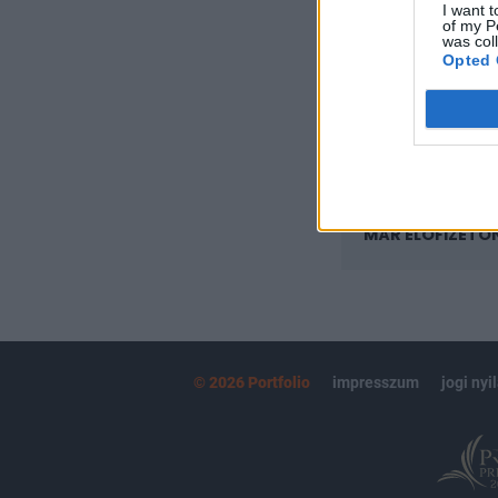
I want t
Az előfizetés a k
of my P
Portfolio.hu
was col
Opted 
Kötéslisták:
kötéslistái
MÁR ELŐFIZETŐ
© 2026 Portfolio
impresszum
jogi nyi