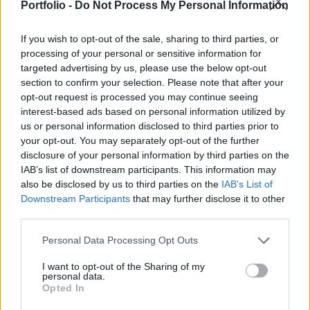
a felvétel a miniszter Facebook-oldalára is
Portfolio -
Do Not Process My Personal Information
kikerült.
If you wish to opt-out of the sale, sharing to third parties, or
Szijjártó Péter az ENSZ Biztonsági Tanácsának ülésén
processing of your personal or sensitive information for
targeted advertising by us, please use the below opt-out
elmondta, a XXI. század első európai háborúját
section to confirm your selection. Please note that after your
tapasztaljuk meg. Szijjártó szerint a magyar emberek nem
opt-out request is processed you may continue seeing
akarták és nem akarják ezt a háborút, békét akarnak.
interest-based ads based on personal information utilized by
Minden, Magyarország szomszédságában zajló háború
us or personal information disclosed to third parties prior to
biztonsági kockázatot jelent az ország számára. A magyar
your opt-out. You may separately opt-out of the further
kormány feladata szerinte annak garantálása...
disclosure of your personal information by third parties on the
IAB’s list of downstream participants. This information may
also be disclosed by us to third parties on the
IAB’s List of
KEDVES OLVASÓNK!
Downstream Participants
that may further disclose it to other
third parties.
A keresett cikk a portfolio.hu hírarchívumához
tartozik, melynek olvasása előfizetéses
Personal Data Processing Opt Outs
regisztrációhoz kötött.
I want to opt-out of the Sharing of my
personal data.
Az előfizetés a következőket tartalmazza:
Opted In
Portfolio.hu teljes cikkarchívum