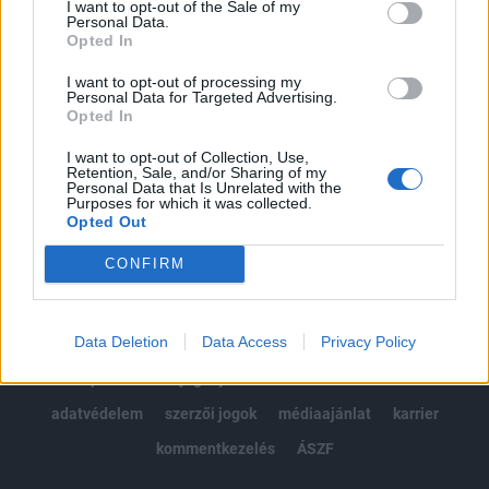
I want to opt-out of the Sale of my
Kötéslisták: BÉT elmúlt 2 év napon belüli
Personal Data.
kötéslistái
Opted In
I want to opt-out of processing my
Előfizetés
Personal Data for Targeted Advertising.
Opted In
I want to opt-out of Collection, Use,
MÁR ELŐFIZETŐNK VAGY?
BEJELENTKEZÉS
Retention, Sale, and/or Sharing of my
Personal Data that Is Unrelated with the
Purposes for which it was collected.
Opted Out
CONFIRM
Data Deletion
Data Access
Privacy Policy
© 2026 Portfolio
impresszum
jogi nyilatkozat
süti beállítások
adatvédelem
szerzői jogok
médiaajánlat
karrier
kommentkezelés
ÁSZF