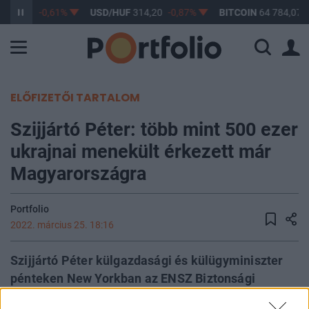
363,17
-0,61%
USD/HUF
314,20
-0,87%
BITCOIN
64 784,07
ELŐFIZETŐI TARTALOM
Szijjártó Péter: több mint 500 ezer
ukrajnai menekült érkezett már
Magyarországra
Portfolio
2022. március 25. 18:16
Szijjártó Péter külgazdasági és külügyminiszter
pénteken New Yorkban az ENSZ Biztonsági
Tanácsának ülésén beszélt az ukrajnai helyzetről,